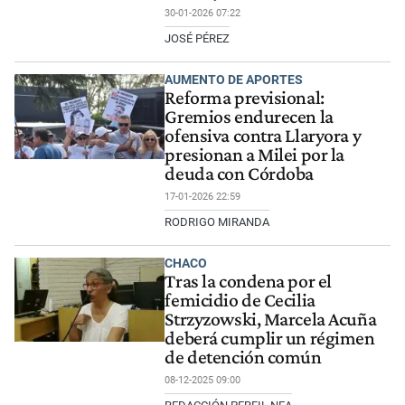
30-01-2026 07:22
JOSÉ PÉREZ
AUMENTO DE APORTES
Reforma previsional:
Gremios endurecen la
ofensiva contra Llaryora y
presionan a Milei por la
deuda con Córdoba
17-01-2026 22:59
RODRIGO MIRANDA
CHACO
Tras la condena por el
femicidio de Cecilia
Strzyzowski, Marcela Acuña
deberá cumplir un régimen
de detención común
08-12-2025 09:00