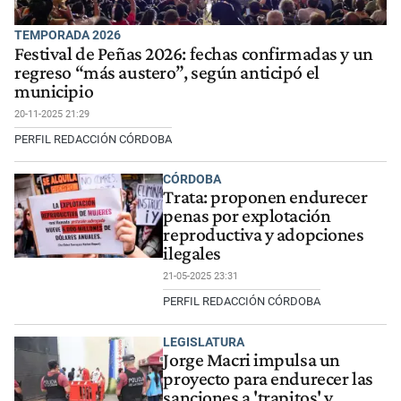
TEMPORADA 2026
Festival de Peñas 2026: fechas confirmadas y un
regreso “más austero”, según anticipó el
municipio
20-11-2025 21:29
PERFIL REDACCIÓN CÓRDOBA
CÓRDOBA
Trata: proponen endurecer
penas por explotación
reproductiva y adopciones
ilegales
21-05-2025 23:31
PERFIL REDACCIÓN CÓRDOBA
LEGISLATURA
Jorge Macri impulsa un
proyecto para endurecer las
sanciones a 'trapitos' y