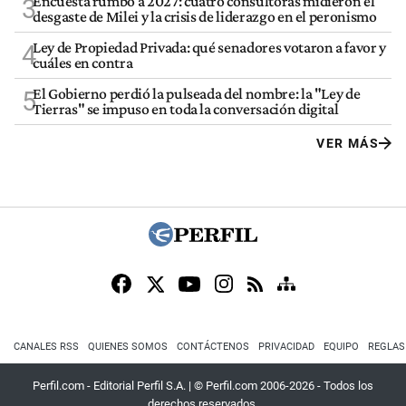
Encuesta rumbo a 2027: cuatro consultoras midieron el
3
desgaste de Milei y la crisis de liderazgo en el peronismo
Ley de Propiedad Privada: qué senadores votaron a favor y
4
cuáles en contra
El Gobierno perdió la pulseada del nombre: la "Ley de
5
Tierras" se impuso en toda la conversación digital
VER MÁS
CANALES RSS
QUIENES SOMOS
CONTÁCTENOS
PRIVACIDAD
EQUIPO
REGLAS
Perfil.com - Editorial Perfil S.A.
| © Perfil.com 2006-2026 - Todos los
derechos reservados.