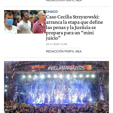
REDACCIÓN PERFIL NEA
CHACO
Caso Cecilia Strzyzowski:
arranca la etapa que define
las penas y la Justicia se
prepara para un “mini
juicio”
25-11-2025 12:49
REDACCIÓN PERFIL NEA