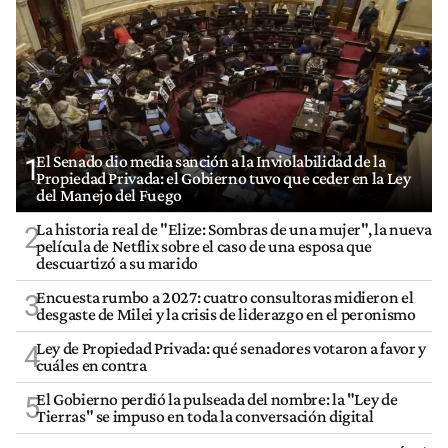
El Senado dio media sanción a la Inviolabilidad de la
1
Propiedad Privada: el Gobierno tuvo que ceder en la Ley
del Manejo del Fuego
La historia real de "Elize: Sombras de una mujer", la nueva
2
película de Netflix sobre el caso de una esposa que
descuartizó a su marido
Encuesta rumbo a 2027: cuatro consultoras midieron el
3
desgaste de Milei y la crisis de liderazgo en el peronismo
Ley de Propiedad Privada: qué senadores votaron a favor y
4
cuáles en contra
El Gobierno perdió la pulseada del nombre: la "Ley de
5
Tierras" se impuso en toda la conversación digital