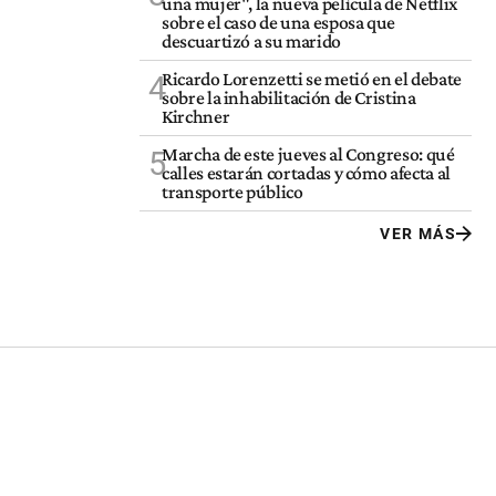
una mujer", la nueva película de Netflix
sobre el caso de una esposa que
descuartizó a su marido
Ricardo Lorenzetti se metió en el debate
4
sobre la inhabilitación de Cristina
Kirchner
Marcha de este jueves al Congreso: qué
5
calles estarán cortadas y cómo afecta al
transporte público
VER MÁS