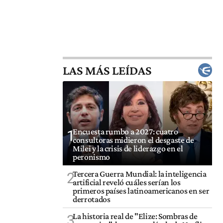
LAS MÁS LEÍDAS
Encuesta rumbo a 2027: cuatro
1
consultoras midieron el desgaste de
Milei y la crisis de liderazgo en el
peronismo
Tercera Guerra Mundial: la inteligencia
2
artificial reveló cuáles serían los
primeros países latinoamericanos en ser
derrotados
La historia real de "Elize: Sombras de
3