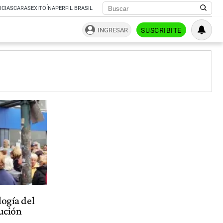
ICIAS
CARAS
EXITOÍNA
PERFIL BRASIL
INGRESAR
SUSCRIBITE
logía del
tución