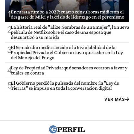
Encuesta rumbo a 2027: cuatro consultoras midieron el
1
desgaste de Milei y la crisis de liderazgo en el peronismo
La historia real de "Elize: Sombras de una mujer", la nueva
2
película de Netflix sobre el caso de una esposa que
descuartizó a su marido
El Senado dio media sanción a la Inviolabilidad de la
3
Propiedad Privada: el Gobierno tuvo que ceder en la Ley
del Manejo del Fuego
Ley de Propiedad Privada: qué senadores votaron a favor y
4
cuáles en contra
El Gobierno perdió la pulseada del nombre: la "Ley de
5
Tierras" se impuso en toda la conversación digital
VER MÁS