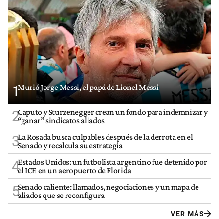
Murió Jorge Messi, el papá de Lionel Messi
1
Caputo y Sturzenegger crean un fondo para indemnizar y
2
“ganar” sindicatos aliados
La Rosada busca culpables después de la derrota en el
3
Senado y recalcula su estrategia
Estados Unidos: un futbolista argentino fue detenido por
4
el ICE en un aeropuerto de Florida
Senado caliente: llamados, negociaciones y un mapa de
5
aliados que se reconfigura
VER MÁS