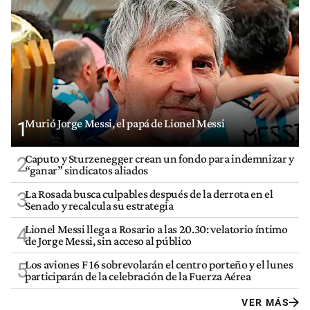
Murió Jorge Messi, el papá de Lionel Messi
1
Caputo y Sturzenegger crean un fondo para indemnizar y
2
“ganar” sindicatos aliados
La Rosada busca culpables después de la derrota en el
3
Senado y recalcula su estrategia
Lionel Messi llega a Rosario a las 20.30: velatorio íntimo
4
de Jorge Messi, sin acceso al público
Los aviones F 16 sobrevolarán el centro porteño y el lunes
5
participarán de la celebración de la Fuerza Aérea
VER MÁS