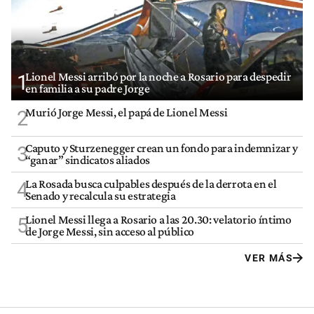
Lionel Messi arribó por la noche a Rosario para despedir
1
en familia a su padre Jorge
Murió Jorge Messi, el papá de Lionel Messi
2
Caputo y Sturzenegger crean un fondo para indemnizar y
3
“ganar” sindicatos aliados
La Rosada busca culpables después de la derrota en el
4
Senado y recalcula su estrategia
Lionel Messi llega a Rosario a las 20.30: velatorio íntimo
5
de Jorge Messi, sin acceso al público
VER MÁS