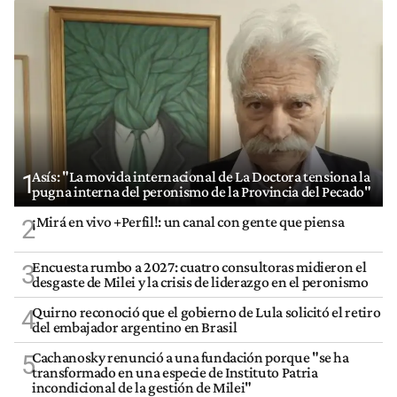
Asís: "La movida internacional de La Doctora tensiona la
1
pugna interna del peronismo de la Provincia del Pecado"
¡Mirá en vivo +Perfil!: un canal con gente que piensa
2
Encuesta rumbo a 2027: cuatro consultoras midieron el
3
desgaste de Milei y la crisis de liderazgo en el peronismo
Quirno reconoció que el gobierno de Lula solicitó el retiro
4
del embajador argentino en Brasil
Cachanosky renunció a una fundación porque "se ha
5
transformado en una especie de Instituto Patria
incondicional de la gestión de Milei"