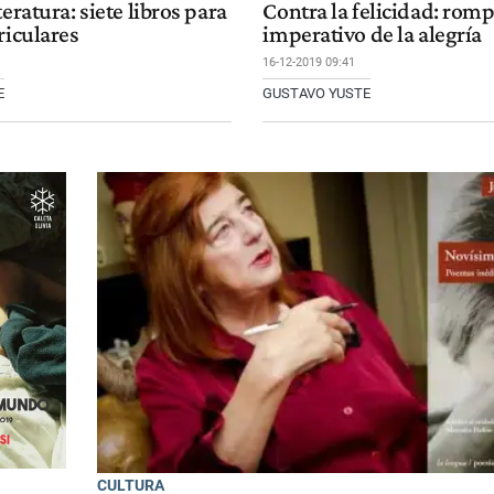
teratura: siete libros para
Contra la felicidad: romp
riculares
imperativo de la alegría
16-12-2019 09:41
E
GUSTAVO YUSTE
CULTURA