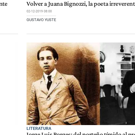
nte
Volver a Juana Bignozzi, la poeta irreveren
02-12-2019 08:00
GUSTAVO YUSTE
LITERATURA
Jorge Luis Borges: del porteño tímido al pr