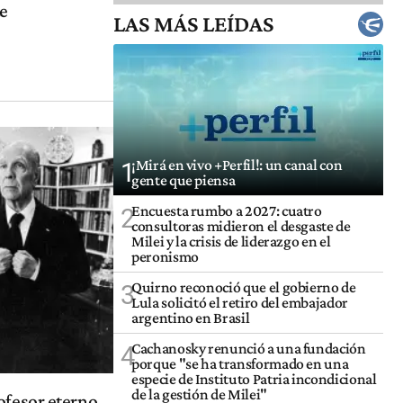
te
LAS MÁS LEÍDAS
¡Mirá en vivo +Perfil!: un canal con
1
gente que piensa
Encuesta rumbo a 2027: cuatro
2
consultoras midieron el desgaste de
Milei y la crisis de liderazgo en el
peronismo
Quirno reconoció que el gobierno de
3
Lula solicitó el retiro del embajador
argentino en Brasil
Cachanosky renunció a una fundación
4
porque "se ha transformado en una
especie de Instituto Patria incondicional
de la gestión de Milei"
ofesor eterno