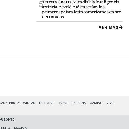
Tercera Guerra Mundial: la inteligencia
5
artificial reveló cuáles serían los
primeros países latinoamericanos en ser
derrotados
VER MÁS
SAS Y PROTAGONISTAS
NOTICIAS
CARAS
EXITOINA
GAMING
VIVO
ORIZONTE
ECREIO
MAXIMA