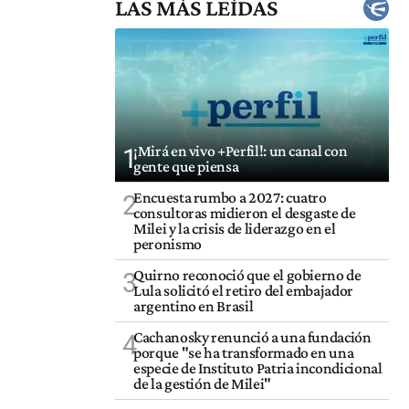
LAS MÁS LEÍDAS
¡Mirá en vivo +Perfil!: un canal con
1
gente que piensa
Encuesta rumbo a 2027: cuatro
2
consultoras midieron el desgaste de
Milei y la crisis de liderazgo en el
peronismo
Quirno reconoció que el gobierno de
3
Lula solicitó el retiro del embajador
argentino en Brasil
Cachanosky renunció a una fundación
4
porque "se ha transformado en una
especie de Instituto Patria incondicional
de la gestión de Milei"