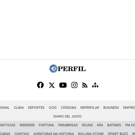
IONAL
CLIMA
DEPORTES
OCIO
CÓRDOBA
REPERFILAR
BUSINESS
EMPRE
DIARIO DEL JUICIO
NOTICIAS
WEEKEND
FORTUNA
PARABRISAS
ROUGE
MÍA
BATIMES
FM H
CARAS
CONTIGO
AVENTURAS NA HISTORIA
ROLLING STONE
SPORT BUZZ
R