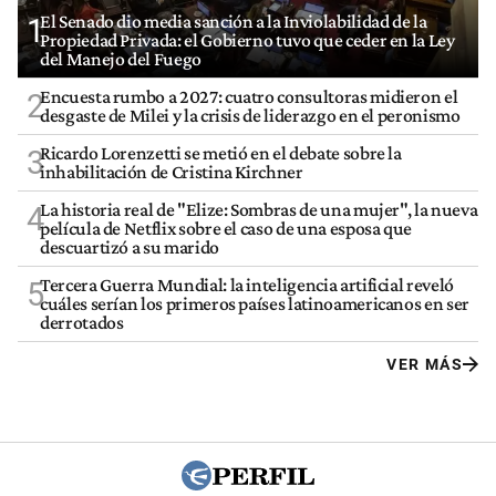
El Senado dio media sanción a la Inviolabilidad de la
1
Propiedad Privada: el Gobierno tuvo que ceder en la Ley
del Manejo del Fuego
Encuesta rumbo a 2027: cuatro consultoras midieron el
2
desgaste de Milei y la crisis de liderazgo en el peronismo
Ricardo Lorenzetti se metió en el debate sobre la
3
inhabilitación de Cristina Kirchner
La historia real de "Elize: Sombras de una mujer", la nueva
4
película de Netflix sobre el caso de una esposa que
descuartizó a su marido
Tercera Guerra Mundial: la inteligencia artificial reveló
5
cuáles serían los primeros países latinoamericanos en ser
derrotados
VER MÁS