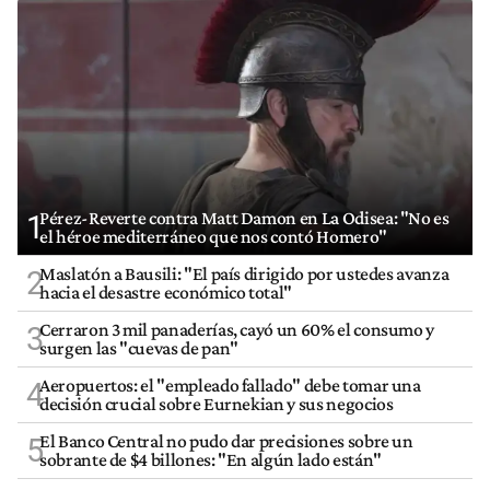
Pérez-Reverte contra Matt Damon en La Odisea: "No es
1
el héroe mediterráneo que nos contó Homero"
Maslatón a Bausili: "El país dirigido por ustedes avanza
2
hacia el desastre económico total"
Cerraron 3 mil panaderías, cayó un 60% el consumo y
3
surgen las "cuevas de pan"
Aeropuertos: el "empleado fallado" debe tomar una
4
decisión crucial sobre Eurnekian y sus negocios
El Banco Central no pudo dar precisiones sobre un
5
sobrante de $4 billones: "En algún lado están"