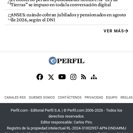
4
Tierras" se impuso en toda la conversación digital
ANSES: cuándo cobran jubilados y pensionados en agosto
5
de 2026, según el DNI
VER MÁS
CANALES RSS
QUIENES SOMOS
CONTÁCTENOS
PRIVACIDAD
EQUIPO
REGLAS
Perfil.com - Editorial Perfil S.A.
| © Perfil.com 2006-2026 - Todos los
derechos reservados.
Editor responsable: Carlos Piro.
Registro de la propiedad intelectual RL-2024-31002957-APN-DNDA#MJ