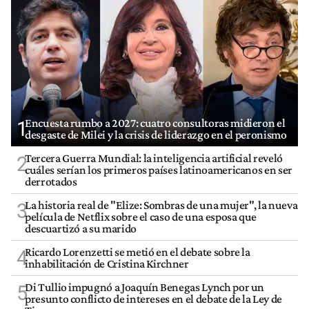
Encuesta rumbo a 2027: cuatro consultoras midieron el
1
desgaste de Milei y la crisis de liderazgo en el peronismo
Tercera Guerra Mundial: la inteligencia artificial reveló
2
cuáles serían los primeros países latinoamericanos en ser
derrotados
La historia real de "Elize: Sombras de una mujer", la nueva
3
película de Netflix sobre el caso de una esposa que
descuartizó a su marido
Ricardo Lorenzetti se metió en el debate sobre la
4
inhabilitación de Cristina Kirchner
Di Tullio impugnó a Joaquín Benegas Lynch por un
5
presunto conflicto de intereses en el debate de la Ley de