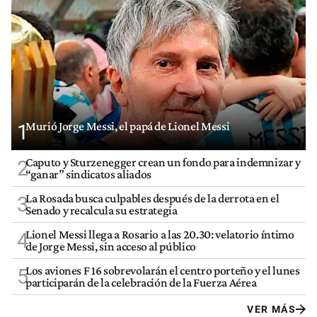
Murió Jorge Messi, el papá de Lionel Messi
1
Caputo y Sturzenegger crean un fondo para indemnizar y
2
“ganar” sindicatos aliados
La Rosada busca culpables después de la derrota en el
3
Senado y recalcula su estrategia
Lionel Messi llega a Rosario a las 20.30: velatorio íntimo
4
de Jorge Messi, sin acceso al público
Los aviones F 16 sobrevolarán el centro porteño y el lunes
5
participarán de la celebración de la Fuerza Aérea
VER MÁS