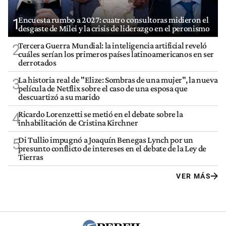
Encuesta rumbo a 2027: cuatro consultoras midieron el
1
desgaste de Milei y la crisis de liderazgo en el peronismo
Tercera Guerra Mundial: la inteligencia artificial reveló
2
cuáles serían los primeros países latinoamericanos en ser
derrotados
La historia real de "Elize: Sombras de una mujer", la nueva
3
película de Netflix sobre el caso de una esposa que
descuartizó a su marido
Ricardo Lorenzetti se metió en el debate sobre la
4
inhabilitación de Cristina Kirchner
Di Tullio impugnó a Joaquín Benegas Lynch por un
5
presunto conflicto de intereses en el debate de la Ley de
Tierras
VER MÁS