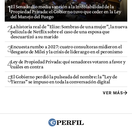
El Senado dio media sanción a la Inviolabilidad de la
1
Propiedad Privada: el Gobierno tuvo que ceder en la Ley
del Manejo del Fuego
La historia real de "Elize: Sombras de una mujer", la nueva
2
película de Netflix sobre el caso de una esposa que
descuartizó a su marido
Encuesta rumbo a 2027: cuatro consultoras midieron el
3
desgaste de Milei y la crisis de liderazgo en el peronismo
Ley de Propiedad Privada: qué senadores votaron a favor y
4
cuáles en contra
El Gobierno perdió la pulseada del nombre: la "Ley de
5
Tierras" se impuso en toda la conversación digital
VER MÁS