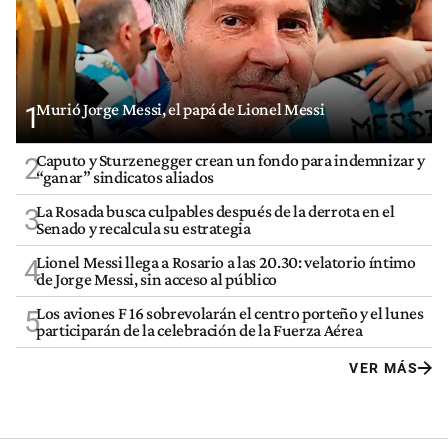
Murió Jorge Messi, el papá de Lionel Messi
1
Caputo y Sturzenegger crean un fondo para indemnizar y
2
“ganar” sindicatos aliados
La Rosada busca culpables después de la derrota en el
3
Senado y recalcula su estrategia
Lionel Messi llega a Rosario a las 20.30: velatorio íntimo
4
de Jorge Messi, sin acceso al público
Los aviones F 16 sobrevolarán el centro porteño y el lunes
5
participarán de la celebración de la Fuerza Aérea
VER MÁS