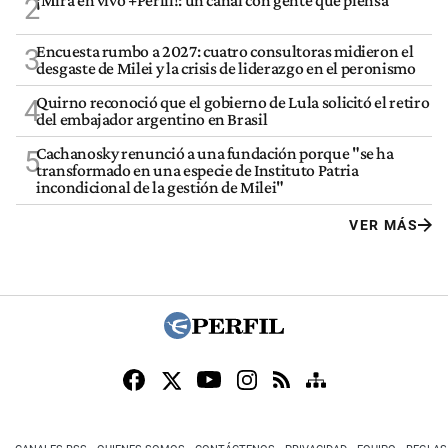
¡Mirá en vivo +Perfil!: un canal con gente que piensa
2
Encuesta rumbo a 2027: cuatro consultoras midieron el
3
desgaste de Milei y la crisis de liderazgo en el peronismo
Quirno reconoció que el gobierno de Lula solicitó el retiro
4
del embajador argentino en Brasil
Cachanosky renunció a una fundación porque "se ha
5
transformado en una especie de Instituto Patria
incondicional de la gestión de Milei"
VER MÁS