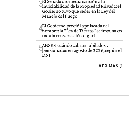
El Senado dio media sanción a la
3
Inviolabilidad de la Propiedad Privada: el
Gobierno tuvo que ceder en la Ley del
Manejo del Fuego
El Gobierno perdió la pulseada del
4
nombre: la "Ley de Tierras" se impuso en
toda la conversación digital
ANSES: cuándo cobran jubilados y
5
pensionados en agosto de 2026, según el
DNI
VER MÁS