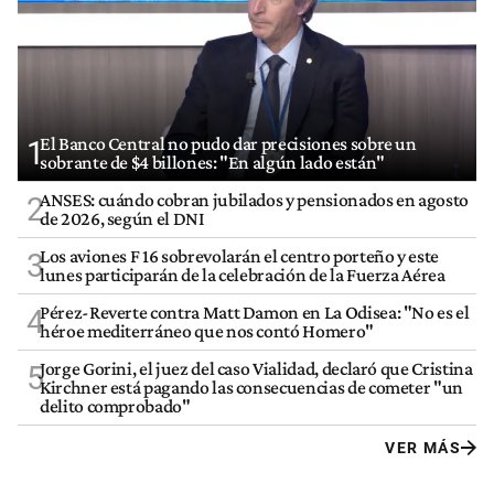
El Banco Central no pudo dar precisiones sobre un
1
sobrante de $4 billones: "En algún lado están"
ANSES: cuándo cobran jubilados y pensionados en agosto
2
de 2026, según el DNI
Los aviones F 16 sobrevolarán el centro porteño y este
3
lunes participarán de la celebración de la Fuerza Aérea
Pérez-Reverte contra Matt Damon en La Odisea: "No es el
4
héroe mediterráneo que nos contó Homero"
Jorge Gorini, el juez del caso Vialidad, declaró que Cristina
5
Kirchner está pagando las consecuencias de cometer "un
delito comprobado"
VER MÁS