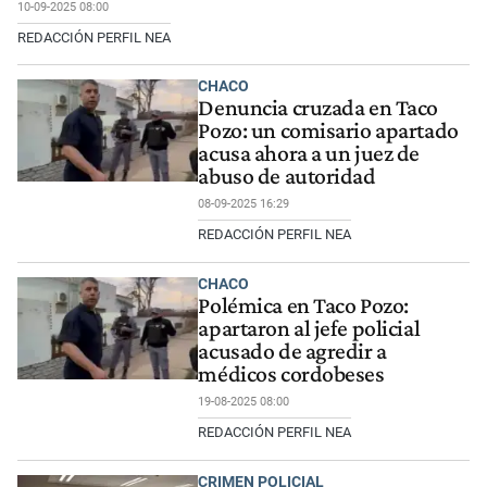
10-09-2025 08:00
REDACCIÓN PERFIL NEA
CHACO
Denuncia cruzada en Taco
Pozo: un comisario apartado
acusa ahora a un juez de
abuso de autoridad
08-09-2025 16:29
REDACCIÓN PERFIL NEA
CHACO
Polémica en Taco Pozo:
apartaron al jefe policial
acusado de agredir a
médicos cordobeses
19-08-2025 08:00
REDACCIÓN PERFIL NEA
CRIMEN POLICIAL