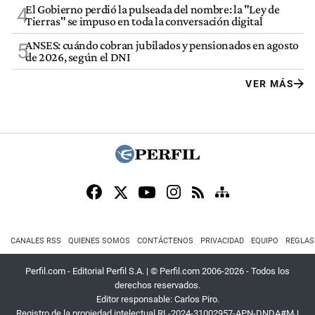
El Gobierno perdió la pulseada del nombre: la "Ley de
4
Tierras" se impuso en toda la conversación digital
ANSES: cuándo cobran jubilados y pensionados en agosto
5
de 2026, según el DNI
VER MÁS
CANALES RSS
QUIENES SOMOS
CONTÁCTENOS
PRIVACIDAD
EQUIPO
REGLAS
Perfil.com - Editorial Perfil S.A.
| © Perfil.com 2006-2026 - Todos los
derechos reservados.
Editor responsable: Carlos Piro.
Registro de la propiedad intelectual RL-2024-31002957-APN-DNDA#MJ