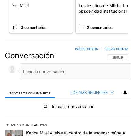
Yo, Milei
Los insultos de Milei a Lula:
obscenidad institucional
3 comentarios
2 comentarios
INICIAR SESIÓN
|
CREAR CUENTA
Conversación
SIGA ESTA CO
SEGUIR
LOS MÁS RECIENTES
TODOS LOS COMENTARIOS
Todos los comentarios
Inicie la conversación
CONVERSACIONES ACTIVAS
Este listado muestra los artículos con más comentarios en los últim
Un artículo de tendencia con el título "Karina Milei vuelve al cen
Karina Milei vuelve al centro de la escena: reúne a