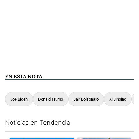
EN ESTA NOTA
Joe Biden
Donald Trump
Jair Bolsonaro
Xi Jinping
A
Noticias en Tendencia
Este listado muestra los artículos con más comentarios en los últim