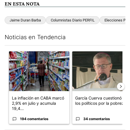
EN ESTA NOTA
Jaime Duran Barba
Columnistas Diario PERFIL
Elecciones Po
Noticias en Tendencia
Este listado muestra los artículos con más comentarios en los últim
Un artículo de tendencia con el título "La inflación en CABA m
Un artículo de tendencia con e
La inflación en CABA marcó
García Cuerva cuestionó a
2,9% en julio y acumula
los políticos por la pobreza
19,4...
194 comentarios
34 comentarios