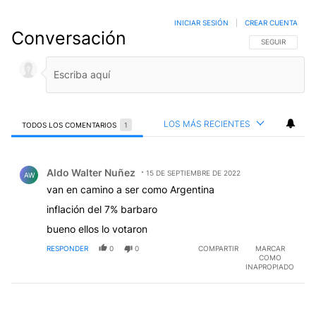
INICIAR SESIÓN
|
CREAR CUENTA
Conversación
SIGA ESTA CO
SEGUIR
LOS MÁS RECIENTES
TODOS LOS COMENTARIOS
1
Todos los comentarios
Comentario de Aldo Walter Nuñez.
Aldo Walter Nuñez
15 DE SEPTIEMBRE DE 2022
AW
van en camino a ser como Argentina
inflación del 7% barbaro
bueno ellos lo votaron
RESPONDER
0
0
COMPARTIR
MARCAR
COMO
INAPROPIADO