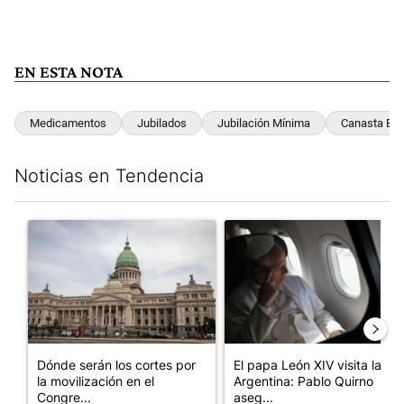
EN ESTA NOTA
Medicamentos
Jubilados
Jubilación Mínima
Canasta Bás
Noticias en Tendencia
Este listado muestra los artículos con más comentarios en los últim
Un artículo de tendencia con el título "Dónde serán los cortes p
Un artículo de tendencia con el
Dónde serán los cortes por
El papa León XIV visita la
la movilización en el
Argentina: Pablo Quirno
Congre...
aseg...