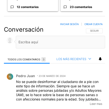
12 comentarios
23 comentarios
INICIAR SESIÓN
|
CREAR CUENTA
Conversación
SIGA ESTA CO
SEGUIR
LOS MÁS RECIENTES
TODOS LOS COMENTARIOS
3
Todos los comentarios
Comentario de Pedro Juan.
Pedro Juan
23 DE MARZO DE 2024
PJ
No se puede desinformar al ciudadano de a pie con
este tipo de información. Siempre que se hace un
análisis sobre personas jubiladas y/o Adultos Mayores
(AM), se lo hace sobre la base de personas sanas o
con afecciones normales para la edad. Soy jubilado
de la mínima, el PAMI me cubre los remedios básicos
Leer mas
en un 100% y otros con el 50% y no llego a gastar $