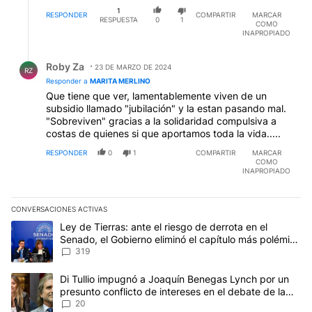
1
RESPONDER
COMPARTIR
MARCAR
RESPUESTA
0
1
COMO
INAPROPIADO
Respuesta de Roby Za.
Roby Za
23 DE MARZO DE 2024
RZ
Responder a
MARITA MERLINO
Que tiene que ver, lamentablemente viven de un
subsidio llamado "jubilación" y la estan pasando mal.
"Sobreviven" gracias a la solidaridad compulsiva a
costas de quienes si que aportamos toda la vida.....
RESPONDER
0
1
COMPARTIR
MARCAR
COMO
INAPROPIADO
CONVERSACIONES ACTIVAS
Este listado muestra los artículos con más comentarios en los últim
Un artículo de tendencia con el título "Ley de Tierras: ante el ri
Ley de Tierras: ante el riesgo de derrota en el
Senado, el Gobierno eliminó el capítulo más polémico
del proyecto
319
Un artículo de tendencia con el título "Di Tullio impugnó a Joaqu
Di Tullio impugnó a Joaquín Benegas Lynch por un
presunto conflicto de intereses en el debate de la
Ley de Tierras
20