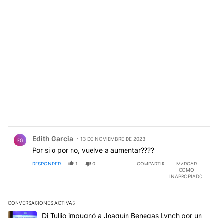
Comentario de Edith Garcia.
Edith Garcia
13 DE NOVIEMBRE DE 2023
EG
Por si o por no, vuelve a aumentar????
RESPONDER
1
0
COMPARTIR
MARCAR
COMO
INAPROPIADO
CONVERSACIONES ACTIVAS
Este listado muestra los artículos con más comentarios en los últim
Un artículo de tendencia con el título "Di Tullio impugnó a Joaqu
Di Tullio impugnó a Joaquín Benegas Lynch por un