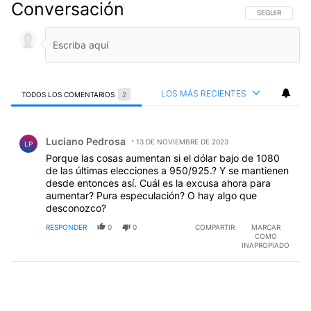
Conversación
SIGA ESTA CO
SEGUIR
LOS MÁS RECIENTES
TODOS LOS COMENTARIOS
2
Todos los comentarios
Comentario de Luciano Pedrosa.
Luciano Pedrosa
13 DE NOVIEMBRE DE 2023
LP
Porque las cosas aumentan si el dólar bajo de 1080
de las últimas elecciones a 950/925.? Y se mantienen
desde entonces así. Cuál es la excusa ahora para
aumentar? Pura especulación? O hay algo que
desconozco?
RESPONDER
0
0
COMPARTIR
MARCAR
COMO
INAPROPIADO