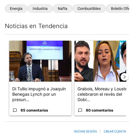
Energía
Industria
Nafta
Combustibles
Boletín Oficia
Noticias en Tendencia
Este listado muestra los artículos con más comentarios en los últim
Un artículo de tendencia con el título "Di Tullio impugnó a Joa
Un artículo de tendencia con e
Di Tullio impugnó a Joaquín
Grabois, Moreau y Lousteau
Benegas Lynch por un
celebraron el revés del
presun...
Gobi...
65 comentarios
80 comentarios
INICIAR SESIÓN
|
CREAR CUENTA