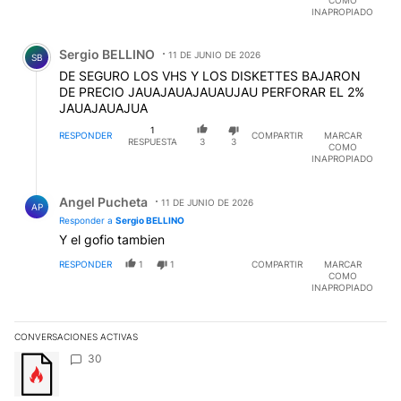
INAPROPIADO
Comentario de Sergio BELLINO.
Sergio BELLINO
11 DE JUNIO DE 2026
SB
DE SEGURO LOS VHS Y LOS DISKETTES BAJARON
DE PRECIO JAUAJAUAJAUAUJAU PERFORAR EL 2%
JAUAJAUAJUA
1
RESPONDER
COMPARTIR
MARCAR
RESPUESTA
3
3
COMO
INAPROPIADO
Respuesta de Angel Pucheta.
Angel Pucheta
11 DE JUNIO DE 2026
AP
Responder a
Sergio BELLINO
Y el gofio tambien
RESPONDER
1
1
COMPARTIR
MARCAR
COMO
INAPROPIADO
CONVERSACIONES ACTIVAS
Este listado muestra los artículos con más comentarios en los últim
Un artículo de tendencia con el título "" con 30 comentarios.
30