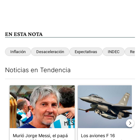
EN ESTA NOTA
Inflación
Desaceleración
Expectativas
INDEC
Relev
Noticias en Tendencia
Este listado muestra los artículos con más comentarios en los últim
Un artículo de tendencia con el título "Murió Jorge Messi, el pa
Un artículo de tendencia con e
Murió Jorge Messi, el papá
Los aviones F 16