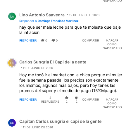
INAPROPIADO
Respuesta de Lino Antonio Saavedra.
Lino Antonio Saavedra
12 DE JUNIO DE 2026
LA
Responder a
Domingo Francisco Martinez
hay que ser mala leche para que te moleste que baje
la inflacion
RESPONDER
0
0
COMPARTIR
MARCAR
COMO
INAPROPIADO
Comentario de Carlos Sungria El Capi de la gente.
Carlos Sungria El Capi de la gente
CS
11 DE JUNIO DE 2026
Hoy me tocó ir al market con la chica porque mi mujer
fue la semana pasada, los precios son exactamente
los mismos, algunos más bajos, pero hoy tenes las
promos del súper y el medio de pago (15%Mpago).
2
RESPONDER
COMPARTIR
MARCAR
RESPUESTAS
2
2
COMO
INAPROPIADO
Respuesta de Capitan Carlos sungria el capi de la gente.
Capitan Carlos sungria el capi de la gente
CC
11 DE JUNIO DE 2026