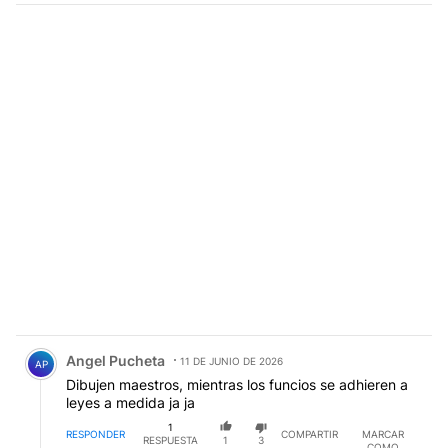
que pague por estadisticas truchas...que ya es otro
tema...pero en general las consultora que quieren
perdurar en lo privado tienen que ser serios
Comentario de Angel Pucheta.
Angel Pucheta
11 DE JUNIO DE 2026
AP
Dibujen maestros, mientras los funcios se adhieren a
leyes a medida ja ja
1
RESPONDER
COMPARTIR
MARCAR
RESPUESTA
1
3
COMO