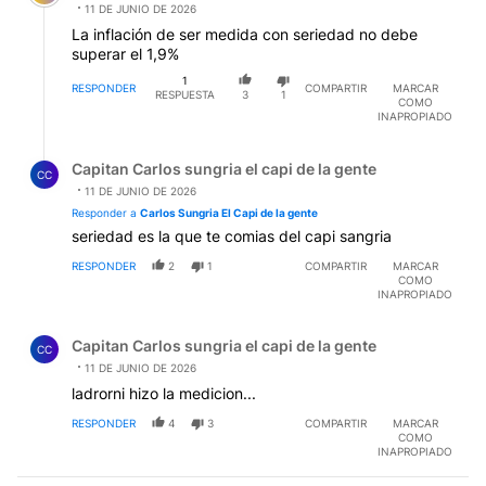
11 DE JUNIO DE 2026
La inflación de ser medida con seriedad no debe
superar el 1,9%
1
RESPONDER
COMPARTIR
MARCAR
RESPUESTA
3
1
COMO
INAPROPIADO
Respuesta de Capitan Carlos sungria el capi de la gente.
Capitan Carlos sungria el capi de la gente
CC
11 DE JUNIO DE 2026
Responder a
Carlos Sungria El Capi de la gente
seriedad es la que te comias del capi sangria
RESPONDER
2
1
COMPARTIR
MARCAR
COMO
INAPROPIADO
Comentario de Capitan Carlos sungria el capi de la gent
Capitan Carlos sungria el capi de la gente
CC
11 DE JUNIO DE 2026
ladrorni hizo la medicion...
RESPONDER
4
3
COMPARTIR
MARCAR
COMO
INAPROPIADO