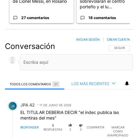
de Lionel Messi, en Rosario
sobrevolarán el centro
porteño y el lu...
27 comentarios
18 comentarios
INICIAR SESIÓN
|
CREAR CUENTA
Conversación
SIGA ESTA CO
SEGUIR
LOS MÁS RECIENTES
TODOS LOS COMENTARIOS
21
Todos los comentarios
Comentario de JPA 42.
JPA 42
11 DE JUNIO DE 2026
J4
EL TITULAR DEBERIA DECIR "el indec publica las
mentiras del mes"
5
RESPONDER
COMPARTIR
MARCAR
RESPUESTAS
2
3
COMO
INAPROPIADO