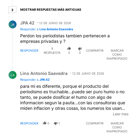
3 respuestas más antiguas
MOSTRAR RESPUESTAS MÁS ANTIGUAS
3
Respuesta de JPA 42.
JPA 42
12 DE JUNIO DE 2026
J4
Responder a
Lino Antonio Saavedra
Perdon los periodistas tambien pertenecen a
empresas privadas y ?
1
RESPONDER
COMPARTIR
MARCAR
RESPUESTA
0
0
COMO
INAPROPIADO
Respuesta de Lino Antonio Saavedra.
Lino Antonio Saavedra
12 DE JUNIO DE 2026
LA
Responder a
JPA 42
para mi es diferente, porque el producto del
periodismo es truchable...puede ser puro humo o no
tanto, se puede dosificar el humo con algo de
informacion segun la pauta...con las consultoras que
miden inflacion y otras cosas, los numeros los usan
para ganar plata...y tiene un trasfondo matematico de
Leer mas
las estadisticas...ademas que si la gente que compra
RESPONDER
0
1
COMPARTIR
MARCAR
un informe de tal consultora...y no le sirve para nada
COMO
porque es trucho, esa consultora no vende ni un
INAPROPIADO
chicle mas...a menos que venga un partido politico