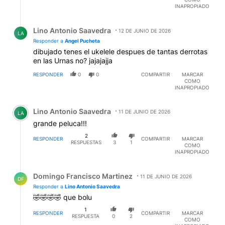
INAPROPIADO
Respuesta de Lino Antonio Saavedra.
Lino Antonio Saavedra
12 DE JUNIO DE 2026
LA
Responder a
Angel Pucheta
dibujado tenes el ukelele despues de tantas derrotas
en las Urnas no? jajajajja
RESPONDER
0
0
COMPARTIR
MARCAR
COMO
INAPROPIADO
Comentario de Lino Antonio Saavedra.
Lino Antonio Saavedra
11 DE JUNIO DE 2026
LA
grande peluca!!!
2
RESPONDER
COMPARTIR
MARCAR
RESPUESTAS
3
1
COMO
INAPROPIADO
Respuesta de Domingo Francisco Martinez.
Domingo Francisco Martinez
11 DE JUNIO DE 2026
DF
Responder a
Lino Antonio Saavedra
🤣🤣🤣🤣 que bolu
1
RESPONDER
COMPARTIR
MARCAR
RESPUESTA
0
2
COMO