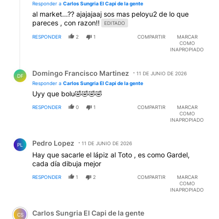
Responder a
Carlos Sungria El Capi de la gente
al market...?? ajajajaaj sos mas peloyu2 de lo que
pareces , con razon!!
EDITADO
RESPONDER
2
1
COMPARTIR
MARCAR
COMO
INAPROPIADO
Respuesta de Domingo Francisco Martinez.
Domingo Francisco Martinez
11 DE JUNIO DE 2026
DF
Responder a
Carlos Sungria El Capi de la gente
Uyy que bolu🤣🤣🤣🤣
RESPONDER
0
1
COMPARTIR
MARCAR
COMO
INAPROPIADO
Comentario de Pedro Lopez.
Pedro Lopez
11 DE JUNIO DE 2026
PL
Hay que sacarle el lápiz al Toto , es como Gardel,
cada día dibuja mejor
RESPONDER
1
2
COMPARTIR
MARCAR
COMO
INAPROPIADO
Comentario de Carlos Sungria El Capi de la gente.
Carlos Sungria El Capi de la gente
CS