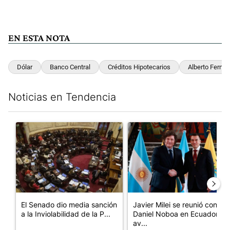
EN ESTA NOTA
Dólar
Banco Central
Créditos Hipotecarios
Alberto Ferná
Noticias en Tendencia
Este listado muestra los artículos con más comentarios en los últim
Un artículo de tendencia con el título "El Senado dio media san
Un artículo de tendencia con e
El Senado dio media sanción
Javier Milei se reunió con
a la Inviolabilidad de la P...
Daniel Noboa en Ecuador y
av...