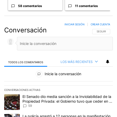
58 comentarios
11 comentarios
INICIAR SESIÓN
|
CREAR CUENTA
Conversación
SIGA ESTA CO
SEGUIR
LOS MÁS RECIENTES
TODOS LOS COMENTARIOS
Todos los comentarios
Inicie la conversación
CONVERSACIONES ACTIVAS
Este listado muestra los artículos con más comentarios en los últim
Un artículo de tendencia con el título "El Senado dio media sanci
El Senado dio media sanción a la Inviolabilidad de la
Propiedad Privada: el Gobierno tuvo que ceder en la
Ley del Manejo del Fuego
59
Un artículo de tendencia con el título "La policía arrestó a 12 per
La policía arrestó a 12 personas en la manifestación