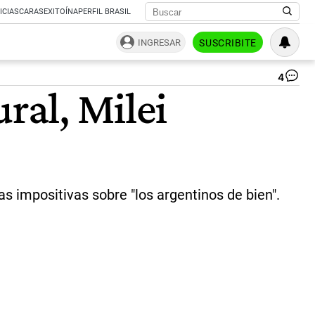
ICIAS
CARAS
EXITOÍNA
PERFIL BRASIL
INGRESAR
SUSCRIBITE
4
Jav
ral, Milei
Mil
du
el
ac
po
el
25
de
as impositivas sobre "los argentinos de bien".
ma
en
Có
|
Ca
de
pan