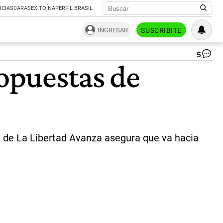
ICIAS
CARAS
EXITOÍNA
PERFIL BRASIL
INGRESAR
SUSCRIBITE
5
Ca
ropuestas de
a
car
Se
Ma
y
Jav
Mil
en
te de La Libertad Avanza asegura que va hacia
el
ter
de
ele
|
ce