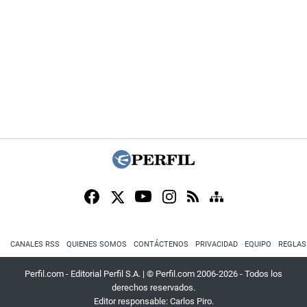
CANALES RSS
QUIENES SOMOS
CONTÁCTENOS
PRIVACIDAD
EQUIPO
REGLAS
Perfil.com - Editorial Perfil S.A.
| © Perfil.com 2006-2026 - Todos los
derechos reservados.
Editor responsable: Carlos Piro.