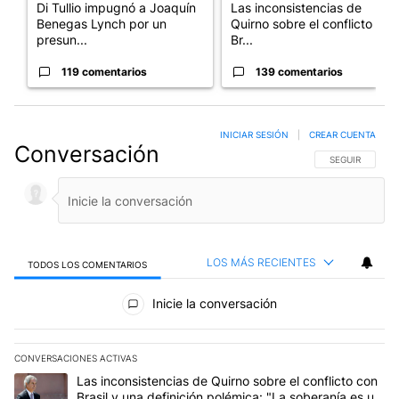
Di Tullio impugnó a Joaquín
Las inconsistencias de
Benegas Lynch por un
Quirno sobre el conflicto con
presun...
Br...
119 comentarios
139 comentarios
INICIAR SESIÓN
|
CREAR CUENTA
Conversación
SIGA ESTA CO
SEGUIR
LOS MÁS RECIENTES
TODOS LOS COMENTARIOS
Todos los comentarios
Inicie la conversación
CONVERSACIONES ACTIVAS
Este listado muestra los artículos con más comentarios en los últim
Un artículo de tendencia con el título "Las inconsistencias de Qui
Las inconsistencias de Quirno sobre el conflicto con
Brasil y una definición polémica: "La soberanía es un