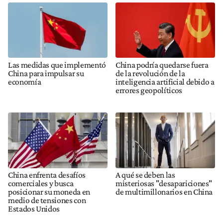
Las medidas que implementó
China podría quedarse fuera
China para impulsar su
de la revolución de la
economía
inteligencia artificial debido a
errores geopolíticos
China enfrenta desafíos
A qué se deben las
comerciales y busca
misteriosas "desapariciones"
posicionar su moneda en
de multimillonarios en China
medio de tensiones con
Estados Unidos