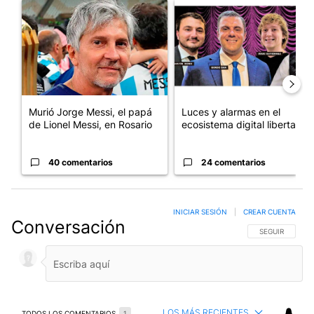
Un artículo de tendencia con el título "Murió Jorge Messi, el pa
Un artículo de tendencia con el
Murió Jorge Messi, el papá
Luces y alarmas en el
de Lionel Messi, en Rosario
ecosistema digital libertario
40 comentarios
24 comentarios
INICIAR SESIÓN
|
CREAR CUENTA
Conversación
SIGA ESTA CO
SEGUIR
LOS MÁS RECIENTES
TODOS LOS COMENTARIOS
1