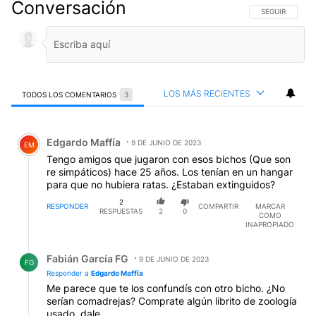
Conversación
SIGA ESTA CO
SEGUIR
LOS MÁS RECIENTES
TODOS LOS COMENTARIOS
3
Todos los comentarios
Comentario de Edgardo Maffía.
Edgardo Maffía
9 DE JUNIO DE 2023
EM
Tengo amigos que jugaron con esos bichos (Que son
re simpáticos) hace 25 años. Los tenían en un hangar
para que no hubiera ratas. ¿Estaban extinguidos?
2
RESPONDER
COMPARTIR
MARCAR
RESPUESTAS
2
0
COMO
INAPROPIADO
Respuesta de Fabián García FG.
Fabián García FG
9 DE JUNIO DE 2023
FG
Responder a
Edgardo Maffía
Me parece que te los confundís con otro bicho. ¿No
serían comadrejas? Comprate algún librito de zoología
usado, dale.