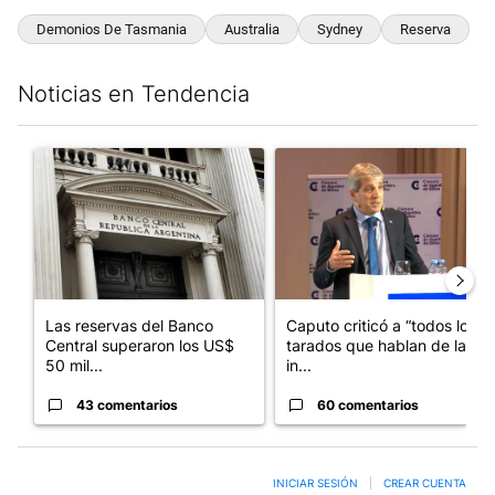
Demonios De Tasmania
Australia
Sydney
Reserva
Noticias en Tendencia
Este listado muestra los artículos con más comentarios en los últim
Un artículo de tendencia con el título "Las reservas del Banco 
Un artículo de tendencia con e
Las reservas del Banco
Caputo criticó a “todos los
Central superaron los US$
tarados que hablan de la
50 mil...
in...
43 comentarios
60 comentarios
INICIAR SESIÓN
|
CREAR CUENTA