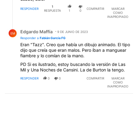
1
RESPONDER
COMPARTIR
MARCAR
RESPUESTA
1
0
COMO
INAPROPIADO
Respuesta de Edgardo Maffía.
Edgardo Maffía
9 DE JUNIO DE 2023
EM
Responder a
Fabián García FG
Eran "Tazz". Creo que había un dibujo animado. El tipo
dijo que creía que eran malos. Pero íban a manguear
fiambre y lo comían de la mano.
PD Si es ilustrado, estoy buscando la versión de Las
Mil y Una Noches de Cansini. La de Burton la tengo.
RESPONDER
0
0
COMPARTIR
MARCAR
COMO
INAPROPIADO