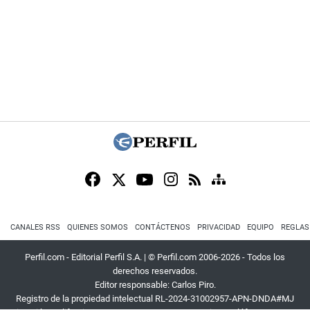
CANALES RSS
QUIENES SOMOS
CONTÁCTENOS
PRIVACIDAD
EQUIPO
REGLAS
Perfil.com - Editorial Perfil S.A.
| © Perfil.com 2006-2026 - Todos los
derechos reservados.
Editor responsable: Carlos Piro.
Registro de la propiedad intelectual RL-2024-31002957-APN-DNDA#MJ