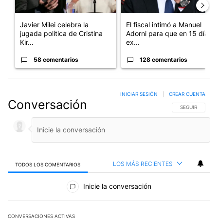
Javier Milei celebra la
El fiscal intimó a Manuel
jugada política de Cristina
Adorni para que en 15 días
Kir...
ex...
58 comentarios
128 comentarios
INICIAR SESIÓN
|
CREAR CUENTA
Conversación
SIGA ESTA CO
SEGUIR
LOS MÁS RECIENTES
TODOS LOS COMENTARIOS
Todos los comentarios
Inicie la conversación
CONVERSACIONES ACTIVAS