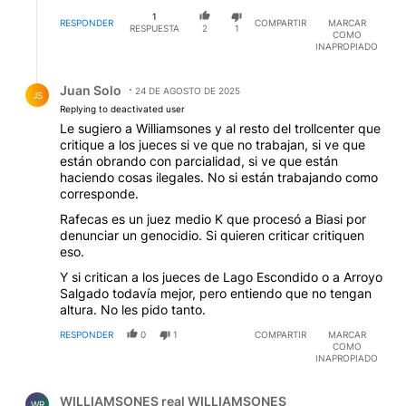
1
RESPONDER
COMPARTIR
MARCAR
RESPUESTA
2
1
COMO
INAPROPIADO
Respuesta de Juan Solo.
Juan Solo
24 DE AGOSTO DE 2025
JS
Replying to deactivated user
Le sugiero a Williamsones y al resto del trollcenter que
critique a los jueces si ve que no trabajan, si ve que
están obrando con parcialidad, si ve que están
haciendo cosas ilegales. No si están trabajando como
corresponde.
Rafecas es un juez medio K que procesó a Biasi por
denunciar un genocidio. Si quieren criticar critiquen
eso.
Y si critican a los jueces de Lago Escondido o a Arroyo
Salgado todavía mejor, pero entiendo que no tengan
altura. No les pido tanto.
RESPONDER
0
1
COMPARTIR
MARCAR
COMO
INAPROPIADO
Comentario de WILLIAMSONES real WILLIAMSONES.
WILLIAMSONES real WILLIAMSONES
WR