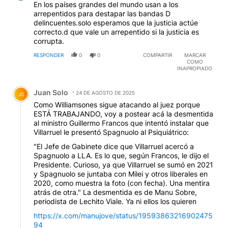
En los países grandes del mundo usan a los
arrepentidos para destapar las bandas D
delincuentes.solo esperamos que la justicia actúe
correcto.d que vale un arrepentido si la justicia es
corrupta.
RESPONDER
0
0
COMPARTIR
MARCAR
COMO
INAPROPIADO
Comentario de Juan Solo.
Juan Solo
24 DE AGOSTO DE 2025
JS
Como Williamsones sigue atacando al juez porque
ESTÁ TRABAJANDO, voy a postear acá la desmentida
al ministro Guillermo Francos que intentó instalar que
Villarruel le presentó Spagnuolo al Psiquiátrico:
"El Jefe de Gabinete dice que Villarruel acercó a
Spagnuolo a LLA. Es lo que, según Francos, le dijo el
Presidente. Curioso, ya que Villarruel se sumó en 2021
y Spagnuolo se juntaba con Milei y otros liberales en
2020, como muestra la foto (con fecha). Una mentira
atrás de otra." La desmentida es de Manu Sobre,
periodista de Lechito Viale. Ya ni ellos los quieren
https://x.com/manujove/status/19593863216902475
94