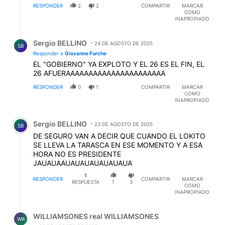
RESPONDER
2
2
COMPARTIR
MARCAR
COMO
INAPROPIADO
Respuesta de Sergio BELLINO.
Sergio BELLINO
24 DE AGOSTO DE 2025
SB
Responder a
Giovanne Furche
EL "GOBIERNO" YA EXPLOTO Y EL 26 ES EL FIN, EL
26 AFUERAAAAAAAAAAAAAAAAAAAAAA
RESPONDER
0
1
COMPARTIR
MARCAR
COMO
INAPROPIADO
Comentario de Sergio BELLINO.
Sergio BELLINO
23 DE AGOSTO DE 2025
SB
DE SEGURO VAN A DECIR QUE CUANDO EL LOKITO
SE LLEVA LA TARASCA EN ESE MOMENTO Y A ESA
HORA NO ES PRESIDENTE
JAUAUAAUAUAUAUAUAUAUA
1
RESPONDER
COMPARTIR
MARCAR
RESPUESTA
1
3
COMO
INAPROPIADO
Respuesta de WILLIAMSONES real WILLIAMSONES.
WILLIAMSONES real WILLIAMSONES
WR