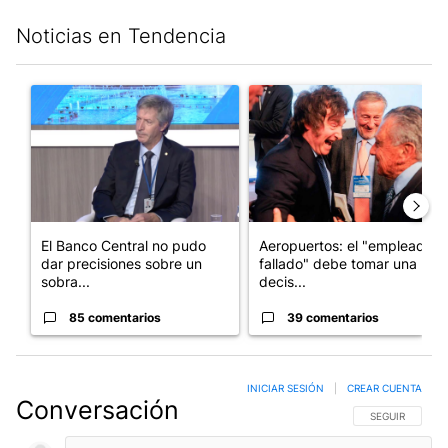
Noticias en Tendencia
Este listado muestra los artículos con más comentarios en los últim
Un artículo de tendencia con el título "El Banco Central no pud
Un artículo de tendencia con e
El Banco Central no pudo
Aeropuertos: el "empleado
dar precisiones sobre un
fallado" debe tomar una
sobra...
decis...
85 comentarios
39 comentarios
INICIAR SESIÓN
|
CREAR CUENTA
Conversación
SIGA ESTA CO
SEGUIR