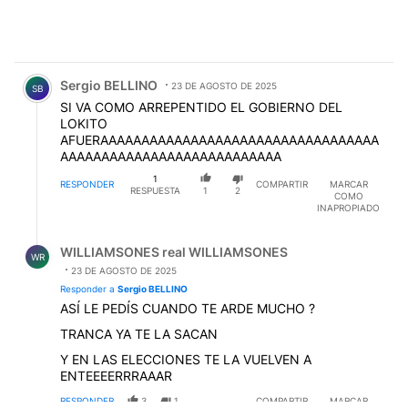
Comentario de Sergio BELLINO.
Sergio BELLINO
23 DE AGOSTO DE 2025
SB
SI VA COMO ARREPENTIDO EL GOBIERNO DEL
LOKITO
AFUERAAAAAAAAAAAAAAAAAAAAAAAAAAAAAAAAAA
AAAAAAAAAAAAAAAAAAAAAAAAAAA
1
RESPONDER
COMPARTIR
MARCAR
RESPUESTA
1
2
COMO
INAPROPIADO
Respuesta de WILLIAMSONES real WILLIAMSONES.
WILLIAMSONES real WILLIAMSONES
WR
23 DE AGOSTO DE 2025
Responder a
Sergio BELLINO
ASÍ LE PEDÍS CUANDO TE ARDE MUCHO ?
TRANCA YA TE LA SACAN
Y EN LAS ELECCIONES TE LA VUELVEN A
ENTEEEERRRAAAR
RESPONDER
3
1
COMPARTIR
MARCAR