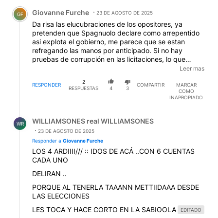
Comentario de Giovanne Furche.
Giovanne Furche
23 DE AGOSTO DE 2025
GF
Da risa las elucubraciones de los opositores, ya
pretenden que Spagnuolo declare como arrepentido
asi explota el gobierno, me parece que se estan
refregando las manos por anticipado. Si no hay
pruebas de corrupción en las licitaciones, lo que
existe hasta ahora son sólo conjeturas sobre coimas
Leer mas
que no se contabilizan en ningun libro y expresiones
2
de deseo de los que quieren voltear el gno. Hasta
RESPONDER
COMPARTIR
MARCAR
RESPUESTAS
4
3
COMO
Albertitere salio a pegarle. NO VUELVEN MAS
EDITADO
INAPROPIADO
Respuesta de WILLIAMSONES real WILLIAMSONES.
WILLIAMSONES real WILLIAMSONES
WR
23 DE AGOSTO DE 2025
Responder a
Giovanne Furche
LOS 4 ARDIIII/// :: IDOS DE ACÁ ..CON 6 CUENTAS
CADA UNO
DELIRAN ..
PORQUE AL TENERLA TAAANN METTIIDAAA DESDE
LAS ELECCIONES
LES TOCA Y HACE CORTO EN LA SABIOOLA
EDITADO