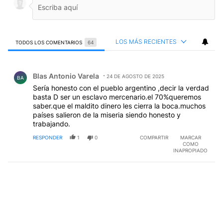
LOS MÁS RECIENTES
TODOS LOS COMENTARIOS
64
Todos los comentarios
Comentario de Blas Antonio Varela.
Blas Antonio Varela
24 DE AGOSTO DE 2025
BA
Sería honesto con el pueblo argentino ,decir la verdad
basta D ser un esclavo mercenario.el 70%queremos
saber.que el maldito dinero les cierra la boca.muchos
países salieron de la miseria siendo honesto y
trabajando.
RESPONDER
1
0
COMPARTIR
MARCAR
COMO
INAPROPIADO