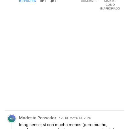
RESPONDER
1
1
COMPARTIR
MARCAR
hacer. Hacer eficaz tu manipulación.
COMO
INAPROPIADO
Comentario de Modesto Pensador.
Modesto Pensador
29 DE MAYO DE 2026
MP
Imagínense; si con mucho menos (pero mucho,