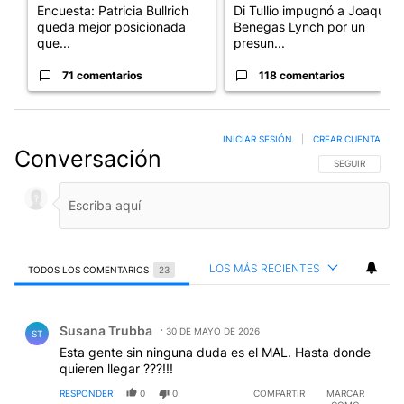
Encuesta: Patricia Bullrich
Di Tullio impugnó a Joaquín
queda mejor posicionada
Benegas Lynch por un
que...
presun...
71 comentarios
118 comentarios
INICIAR SESIÓN
|
CREAR CUENTA
Conversación
SIGA ESTA CO
SEGUIR
LOS MÁS RECIENTES
TODOS LOS COMENTARIOS
23
Todos los comentarios
Comentario de Susana Trubba.
Susana Trubba
30 DE MAYO DE 2026
ST
Esta gente sin ninguna duda es el MAL. Hasta donde
quieren llegar ???!!!
RESPONDER
0
0
COMPARTIR
MARCAR