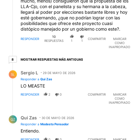
mucho, menos) consiguieron que la propuesta de los
LLA-Cjo, con el panelista y su hermana a la cabeza,
llegará al poder por elecciones bastante libres y hoy
esté gobernando, ¿que no podrían lograr con las
posibilidades que ofrece este proyecto cuasi
distópico manejado por un gobierno como este?.
10
RESPONDER
COMPARTIR
MARCAR
RESPUESTAS
1
1
COMO
INAPROPIADO
8 respuestas más antiguas
MOSTRAR RESPUESTAS MÁS ANTIGUAS
8
Respuesta de Sergio L.
Sergio L
29 DE MAYO DE 2026
SL
Responder a
Qui Zas
LO MEASTE
RESPONDER
2
0
COMPARTIR
MARCAR
COMO
INAPROPIADO
Respuesta de Qui Zas.
Qui Zas
30 DE MAYO DE 2026
QZ
Responder a
Modesto Pensador
Entiendo.
RESPONDER
0
0
COMPARTIR
MARCAR