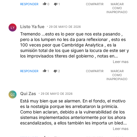
RESPONDER
0
1
COMPARTIR
MARCAR
COMO
INAPROPIADO
Comentario de Listo Ya fue.
Listo Ya fue
29 DE MAYO DE 2026
LY
Tremendo ...esto es lo peor que nos esta pasando ,
pero a los lumpen no les da para reflexionar , esto es
100 veces peor que Cambridge Analytica , es la
sumisión total de los que siguen la locura de este ser y
los improvisados títeres del gobierno , notas en
primera plana del tema en todos los medios todos los
Leer mas
días , por favor , que despierten las tortugas de su
RESPONDER
1
2
COMPARTIR
MARCAR
estado de hibernación
COMO
INAPROPIADO
Comentario de Qui Zas.
Qui Zas
29 DE MAYO DE 2026
QZ
Está muy bien que se alarmen. En el fondo, el motivo
es la nostalgia porque les arrebataron la primicia.
Como bien aclaran, debido a la vulnerabilidad de los
sistemas implementados anteriormente por los ahora
escandalizados, a ellos también les importa un bledo
tu bienestar y la privacidad de tus datos. El temor es
Leer mas
que los otros hagan, justo lo que ellos desearían