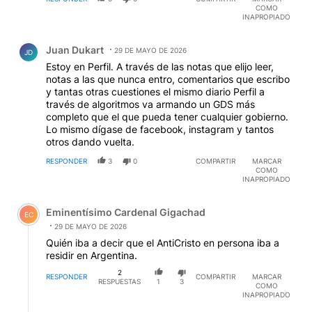
COMO
INAPROPIADO
Comentario de Juan Dukart.
Juan Dukart
29 DE MAYO DE 2026
JD
Estoy en Perfil. A través de las notas que elijo leer,
notas a las que nunca entro, comentarios que escribo
y tantas otras cuestiones el mismo diario Perfil a
través de algoritmos va armando un GDS más
completo que el que pueda tener cualquier gobierno.
Lo mismo dígase de facebook, instagram y tantos
otros dando vuelta.
RESPONDER
3
0
COMPARTIR
MARCAR
COMO
INAPROPIADO
Comentario de Eminentísimo Cardenal Gigachad.
Eminentísimo Cardenal Gigachad
EC
29 DE MAYO DE 2026
Quién iba a decir que el AntiCristo en persona iba a
residir en Argentina.
2
RESPONDER
COMPARTIR
MARCAR
RESPUESTAS
1
3
COMO
INAPROPIADO