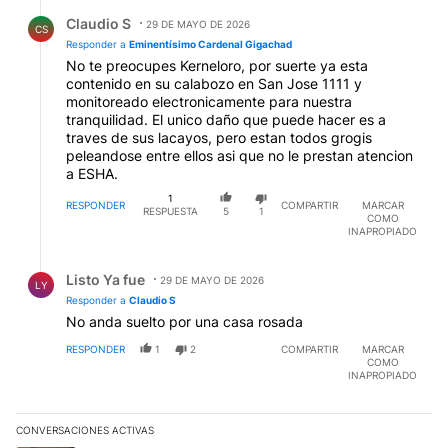
Respuesta de Claudio S.
Claudio S
29 DE MAYO DE 2026
CS
Responder a
Eminentísimo Cardenal Gigachad
No te preocupes Kerneloro, por suerte ya esta
contenido en su calabozo en San Jose 1111 y
monitoreado electronicamente para nuestra
tranquilidad. El unico daño que puede hacer es a
traves de sus lacayos, pero estan todos grogis
peleandose entre ellos asi que no le prestan atencion
a ESHA.
1
RESPONDER
COMPARTIR
MARCAR
RESPUESTA
5
1
COMO
INAPROPIADO
Respuesta de Listo Ya fue.
Listo Ya fue
29 DE MAYO DE 2026
LY
Responder a
Claudio S
No anda suelto por una casa rosada
RESPONDER
1
2
COMPARTIR
MARCAR
COMO
INAPROPIADO
CONVERSACIONES ACTIVAS
Este listado muestra los artículos con más comentarios en los últim