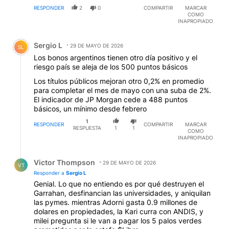
RESPONDER
2
0
COMPARTIR
MARCAR
COMO
INAPROPIADO
Comentario de Sergio L.
Sergio L
29 DE MAYO DE 2026
SL
Los bonos argentinos tienen otro día positivo y el
riesgo país se aleja de los 500 puntos básicos
Los títulos públicos mejoran otro 0,2% en promedio
para completar el mes de mayo con una suba de 2%.
El indicador de JP Morgan cede a 488 puntos
básicos, un mínimo desde febrero
1
RESPONDER
COMPARTIR
MARCAR
RESPUESTA
1
1
COMO
INAPROPIADO
Respuesta de Victor Thompson.
Victor Thompson
29 DE MAYO DE 2026
VT
Responder a
Sergio L
Genial. Lo que no entiendo es por qué destruyen el
Garrahan, desfinancian las universidades, y aniquilan
las pymes. mientras Adorni gasta 0.9 millones de
dolares en propiedades, la Kari curra con ANDIS, y
milei pregunta si le van a pagar los 5 palos verdes