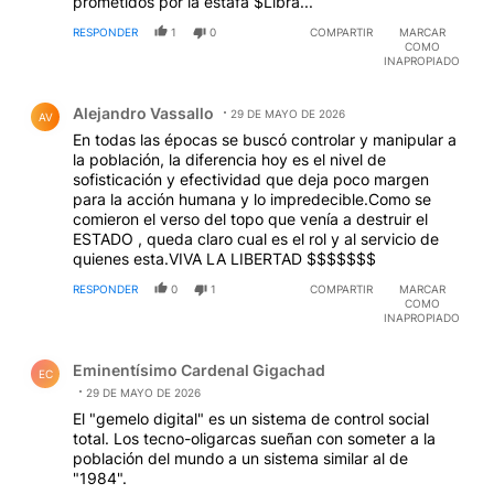
prometidos por la estafa $Libra...
RESPONDER
1
0
COMPARTIR
MARCAR
COMO
INAPROPIADO
Comentario de Alejandro Vassallo.
Alejandro Vassallo
29 DE MAYO DE 2026
AV
En todas las épocas se buscó controlar y manipular a
la población, la diferencia hoy es el nivel de
sofisticación y efectividad que deja poco margen
para la acción humana y lo impredecible.Como se
comieron el verso del topo que venía a destruir el
ESTADO , queda claro cual es el rol y al servicio de
quienes esta.VIVA LA LIBERTAD $$$$$$$
RESPONDER
0
1
COMPARTIR
MARCAR
COMO
INAPROPIADO
Comentario de Eminentísimo Cardenal Gigachad.
Eminentísimo Cardenal Gigachad
EC
29 DE MAYO DE 2026
El "gemelo digital" es un sistema de control social
total. Los tecno-oligarcas sueñan con someter a la
población del mundo a un sistema similar al de
"1984".