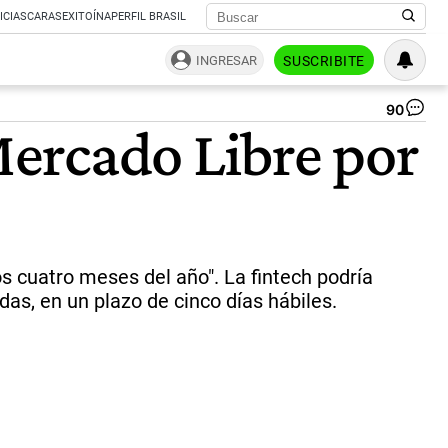
ICIAS
CARAS
EXITOÍNA
PERFIL BRASIL
INGRESAR
SUSCRIBITE
90
Ma
ercado Libre por
Ga
y
Ax
Kic
|
Co
s cuatro meses del año". La fintech podría
as, en un plazo de cinco días hábiles.