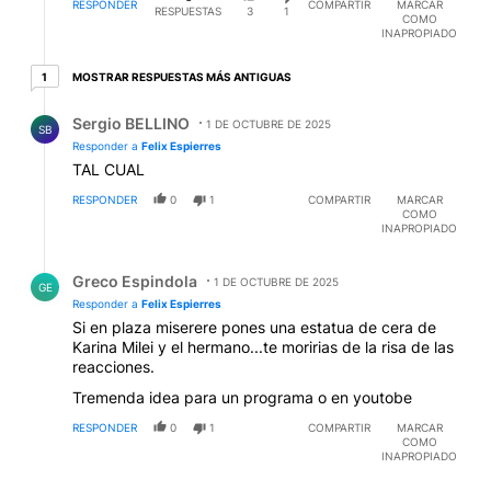
RESPONDER
COMPARTIR
MARCAR
RESPUESTAS
3
1
COMO
INAPROPIADO
1 respuesta más antiguas
MOSTRAR RESPUESTAS MÁS ANTIGUAS
1
Respuesta de Sergio BELLINO.
Sergio BELLINO
1 DE OCTUBRE DE 2025
SB
Responder a
Felix Espierres
TAL CUAL
RESPONDER
0
1
COMPARTIR
MARCAR
COMO
INAPROPIADO
Respuesta de Greco Espindola.
Greco Espindola
1 DE OCTUBRE DE 2025
GE
Responder a
Felix Espierres
Si en plaza miserere pones una estatua de cera de
Karina Milei y el hermano...te moririas de la risa de las
reacciones.
Tremenda idea para un programa o en youtobe
RESPONDER
0
1
COMPARTIR
MARCAR
COMO
INAPROPIADO