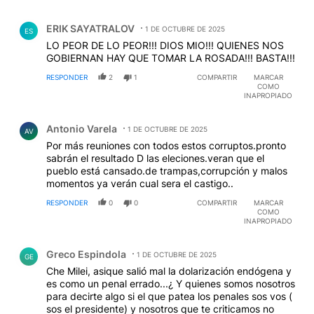
Comentario de ERIK SAYATRALOV.
ERIK SAYATRALOV
1 DE OCTUBRE DE 2025
ES
LO PEOR DE LO PEOR!!! DIOS MIO!!! QUIENES NOS
GOBIERNAN HAY QUE TOMAR LA ROSADA!!! BASTA!!!
RESPONDER
2
1
COMPARTIR
MARCAR
COMO
INAPROPIADO
Comentario de Antonio Varela.
Antonio Varela
1 DE OCTUBRE DE 2025
AV
Por más reuniones con todos estos corruptos.pronto
sabrán el resultado D las eleciones.veran que el
pueblo está cansado.de trampas,corrupción y malos
momentos ya verán cual sera el castigo..
RESPONDER
0
0
COMPARTIR
MARCAR
COMO
INAPROPIADO
Comentario de Greco Espindola.
Greco Espindola
1 DE OCTUBRE DE 2025
GE
Che Milei, asique salió mal la dolarización endógena y
es como un penal errado...¿ Y quienes somos nosotros
para decirte algo si el que patea los penales sos vos (
sos el presidente) y nosotros que te criticamos no