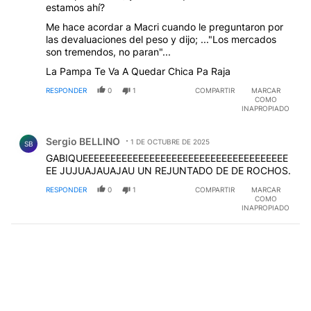
estamos ahí?
Me hace acordar a Macri cuando le preguntaron por
las devaluaciones del peso y dijo; ..."Los mercados
son tremendos, no paran"...
La Pampa Te Va A Quedar Chica Pa Raja
RESPONDER
0
1
COMPARTIR
MARCAR
COMO
INAPROPIADO
Comentario de Sergio BELLINO.
Sergio BELLINO
1 DE OCTUBRE DE 2025
SB
GABIQUEEEEEEEEEEEEEEEEEEEEEEEEEEEEEEEEEEEEE
EE JUJUAJAUAJAU UN REJUNTADO DE DE ROCHOS.
RESPONDER
0
1
COMPARTIR
MARCAR
COMO
INAPROPIADO