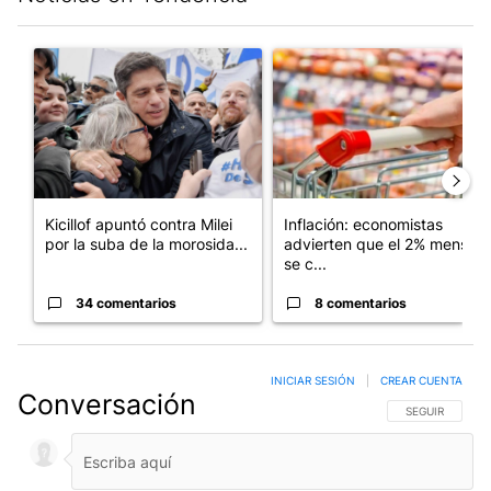
Este listado muestra los artículos con más comentarios en los últim
Un artículo de tendencia con el título "Kicillof apuntó contra Mil
Un artículo de tendencia con e
Kicillof apuntó contra Milei
Inflación: economistas
por la suba de la morosida...
advierten que el 2% mensual
se c...
34 comentarios
8 comentarios
INICIAR SESIÓN
|
CREAR CUENTA
Conversación
SIGA ESTA CO
SEGUIR