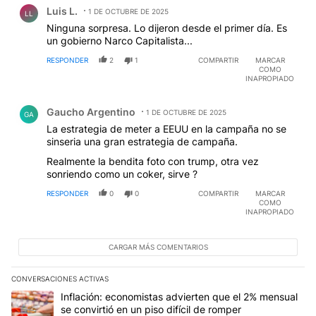
Comentario de Luis L..
Luis L.
1 DE OCTUBRE DE 2025
LL
Ninguna sorpresa. Lo dijeron desde el primer día. Es
un gobierno Narco Capitalista...
RESPONDER
2
1
COMPARTIR
MARCAR
COMO
INAPROPIADO
Comentario de Gaucho Argentino.
Gaucho Argentino
1 DE OCTUBRE DE 2025
GA
La estrategia de meter a EEUU en la campaña no se
sinseria una gran estrategia de campaña.
Realmente la bendita foto con trump, otra vez
sonriendo como un coker, sirve ?
RESPONDER
0
0
COMPARTIR
MARCAR
COMO
INAPROPIADO
CARGAR MÁS COMENTARIOS
CONVERSACIONES ACTIVAS
Este listado muestra los artículos con más comentarios en los últim
Un artículo de tendencia con el título "Inflación: economistas advi
Inflación: economistas advierten que el 2% mensual
se convirtió en un piso difícil de romper