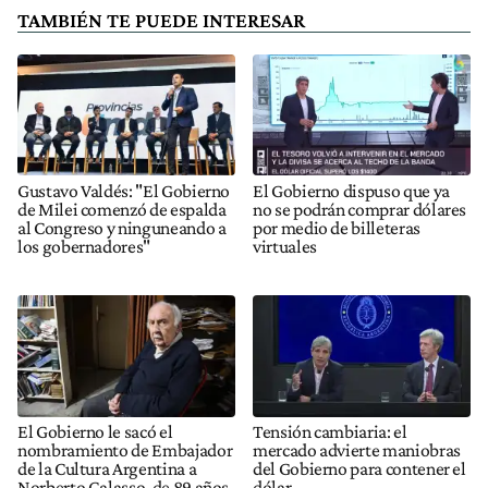
TAMBIÉN TE PUEDE INTERESAR
Gustavo Valdés: "El Gobierno
El Gobierno dispuso que ya
de Milei comenzó de espalda
no se podrán comprar dólares
al Congreso y ninguneando a
por medio de billeteras
los gobernadores"
virtuales
El Gobierno le sacó el
Tensión cambiaria: el
nombramiento de Embajador
mercado advierte maniobras
de la Cultura Argentina a
del Gobierno para contener el
Norberto Galasso, de 89 años
dólar