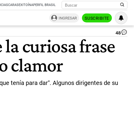
ICIAS
CARAS
EXITOÍNA
PERFIL BRASIL
INGRESAR
SUSCRIBITE
48
A
 la curiosa frase
20
añ
del
vo clamor
27
de
abr
de
20
 que tenía para dar". Algunos dirigentes de su
pr
la
Es
Jus
Né
Kir
|
AF