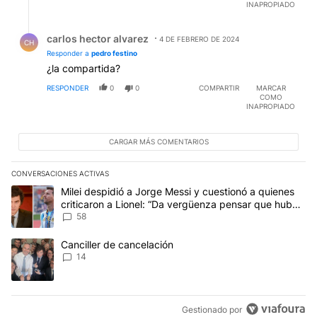
INAPROPIADO
Respuesta de carlos hector alvarez.
carlos hector alvarez
4 DE FEBRERO DE 2024
CH
Responder a
pedro festino
¿la compartida?
RESPONDER
0
0
COMPARTIR
MARCAR
COMO
INAPROPIADO
CARGAR MÁS COMENTARIOS
CONVERSACIONES ACTIVAS
Este listado muestra los artículos con más comentarios en los últim
Un artículo de tendencia con el título "Milei despidió a Jorge Mes
Milei despidió a Jorge Messi y cuestionó a quienes
criticaron a Lionel: “Da vergüenza pensar que hubo
anti-Messi”
58
Un artículo de tendencia con el título "Canciller de cancelación" 
Canciller de cancelación
14
Gestionado por