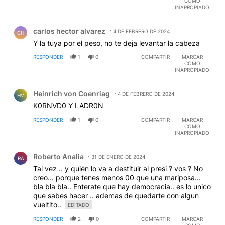
COMO
INAPROPIADO
Comentario de carlos hector alvarez.
carlos hector alvarez
4 DE FEBRERO DE 2024
CH
Y la tuya por el peso, no te deja levantar la cabeza
RESPONDER
1
0
COMPARTIR
MARCAR
COMO
INAPROPIADO
Comentario de Heinrich von Coenriag.
Heinrich von Coenriag
4 DE FEBRERO DE 2024
HV
K0RNVD0 Y LADR0N
RESPONDER
1
0
COMPARTIR
MARCAR
COMO
INAPROPIADO
Comentario de Roberto Analia.
Roberto Analia
31 DE ENERO DE 2024
RA
Tal vez .. y quién lo va a destituir al presi ? vos ? No
creo... porque tenes menos 00 que una mariposa...
bla bla bla.. Enterate que hay democracia.. es lo unico
que sabes hacer .. ademas de quedarte con algun
vueltito..
EDITADO
RESPONDER
2
0
COMPARTIR
MARCAR