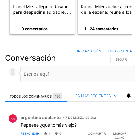
Lionel Messi llegó a Rosario
Karina Milei vuelve al centro
para despedir a su padre, ...
de la escena: reúne a los...
9 comentarios
24 comentarios
INICIAR SESIÓN
|
CREAR CUENTA
Conversación
SIGA ESTA CO
SEGUIR
LOS MÁS RECIENTES
TODOS LOS COMENTARIOS
196
Todos los comentarios
Comentario de argentina adelante.
argentina adelante
7 DE MARZO DE 2024
AA
Pepeeee ¿qué tomás viejo?
RESPONDER
1
0
COMPARTIR
MARCAR
COMO