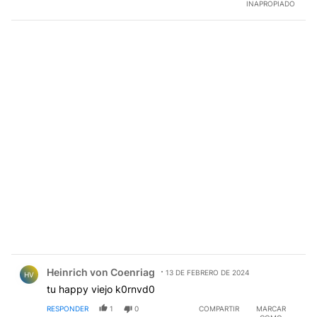
INAPROPIADO
Comentario de Heinrich von Coenriag.
Heinrich von Coenriag
13 DE FEBRERO DE 2024
HV
tu happy viejo k0rnvd0
RESPONDER
1
0
COMPARTIR
MARCAR