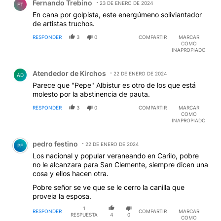
Fernando Trebino
23 DE ENERO DE 2024
FT
En cana por golpista, este energúmeno soliviantador
de artistas truchos.
RESPONDER
3
0
COMPARTIR
MARCAR
COMO
INAPROPIADO
Comentario de Atendedor de Kirchos.
Atendedor de Kirchos
22 DE ENERO DE 2024
AD
Parece que "Pepe" Albistur es otro de los que está
molesto por la abstinencia de pauta.
RESPONDER
3
0
COMPARTIR
MARCAR
COMO
INAPROPIADO
Comentario de pedro festino.
pedro festino
22 DE ENERO DE 2024
PF
Los nacional y popular veraneando en Carilo, pobre
no le alcanzara para San Clemente, siempre dicen una
cosa y ellos hacen otra.
Pobre señor se ve que se le cerro la canilla que
proveia la esposa.
1
RESPONDER
COMPARTIR
MARCAR
RESPUESTA
4
0
COMO