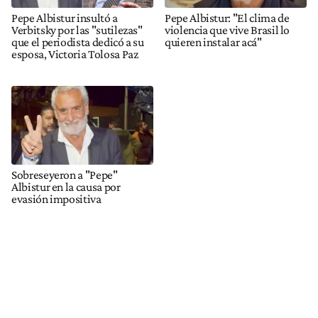
Pepe Albistur insultó a
Pepe Albistur: "El clima de
Verbitsky por las "sutilezas"
violencia que vive Brasil lo
que el periodista dedicó a su
quieren instalar acá"
esposa, Victoria Tolosa Paz
Sobreseyeron a "Pepe"
Albistur en la causa por
evasión impositiva