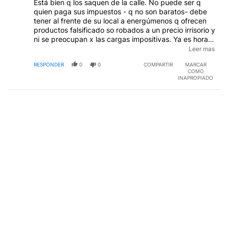
Está bien q los saquen de la calle. No puede ser q
quien paga sus impuestos - q no son baratos- debe
tener al frente de su local a energúmenos q ofrecen
productos falsificado so robados a un precio irrisorio y
ni se preocupan x las cargas impositivas. Ya es hora q
se dejen de embromar con eso de la pobreza y
Leer mas
demás. Quien evade, delinque y debe ser castigado.
RESPONDER
0
0
COMPARTIR
MARCAR
Y si los manteros quieren laburar, q lo hagan x
COMO
derecha. Basta Cámpora, de partidos políticos
INAPROPIADO
disfrazados de movimientos.