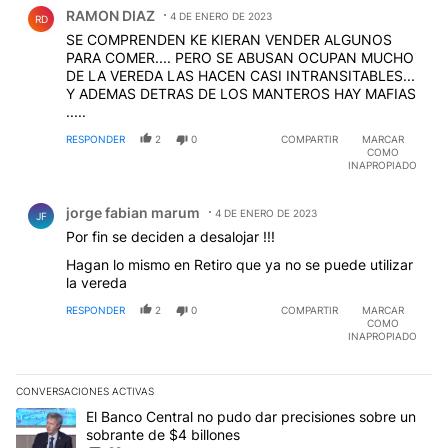
Comentario de RAMON DIAZ.
RAMON DIAZ
4 DE ENERO DE 2023
RD
SE COMPRENDEN KE KIERAN VENDER ALGUNOS
PARA COMER.... PERO SE ABUSAN OCUPAN MUCHO
DE LA VEREDA LAS HACEN CASI INTRANSITABLES...
Y ADEMAS DETRAS DE LOS MANTEROS HAY MAFIAS
.....
RESPONDER
2
0
COMPARTIR
MARCAR
COMO
INAPROPIADO
Comentario de jorge fabian marum.
jorge fabian marum
4 DE ENERO DE 2023
JF
Por fin se deciden a desalojar !!!
Hagan lo mismo en Retiro que ya no se puede utilizar
la vereda
RESPONDER
2
0
COMPARTIR
MARCAR
COMO
INAPROPIADO
CONVERSACIONES ACTIVAS
Este listado muestra los artículos con más comentarios en los últim
Un artículo de tendencia con el título "El Banco Central no pudo 
El Banco Central no pudo dar precisiones sobre un
sobrante de $4 billones