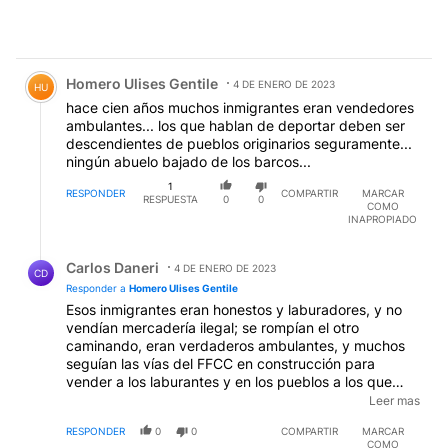
Comentario de Homero Ulises Gentile.
Homero Ulises Gentile
4 DE ENERO DE 2023
HU
hace cien años muchos inmigrantes eran vendedores
ambulantes... los que hablan de deportar deben ser
descendientes de pueblos originarios seguramente...
ningún abuelo bajado de los barcos...
1
RESPONDER
COMPARTIR
MARCAR
RESPUESTA
0
0
COMO
INAPROPIADO
Respuesta de Carlos Daneri.
Carlos Daneri
4 DE ENERO DE 2023
CD
Responder a
Homero Ulises Gentile
Esos inmigrantes eran honestos y laburadores, y no
vendían mercadería ilegal; se rompían el otro
caminando, eran verdaderos ambulantes, y muchos
seguían las vías del FFCC en construcción para
vender a los laburantes y en los pueblos a los que
iban tocando; así llegaron, por ejemplo, los sirio-
Leer mas
libaneses a las capitales de provincias y allí se
RESPONDER
0
0
COMPARTIR
MARCAR
establecieron, como los ancestros de los Saadi y los
COMO