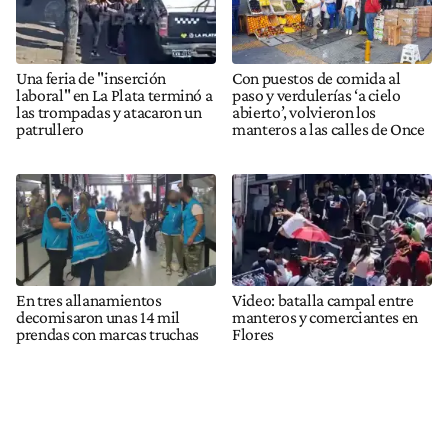
Una feria de "inserción
Con puestos de comida al
laboral" en La Plata terminó a
paso y verdulerías ‘a cielo
las trompadas y atacaron un
abierto’, volvieron los
patrullero
manteros a las calles de Once
En tres allanamientos
Video: batalla campal entre
decomisaron unas 14 mil
manteros y comerciantes en
prendas con marcas truchas
Flores