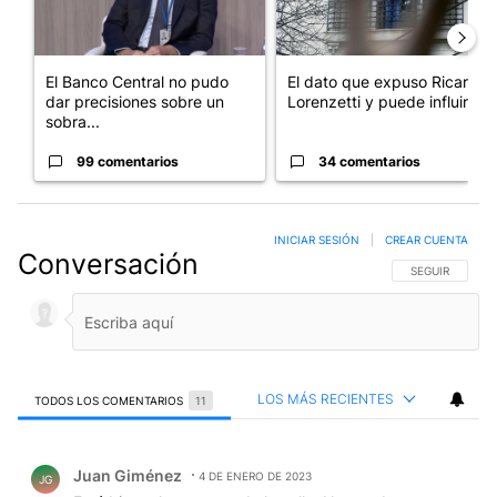
El Banco Central no pudo
El dato que expuso Ricardo
dar precisiones sobre un
Lorenzetti y puede influir e...
sobra...
99 comentarios
34 comentarios
INICIAR SESIÓN
|
CREAR CUENTA
Conversación
SIGA ESTA CO
SEGUIR
LOS MÁS RECIENTES
TODOS LOS COMENTARIOS
11
Todos los comentarios
Comentario de Juan Giménez.
Juan Giménez
4 DE ENERO DE 2023
JG