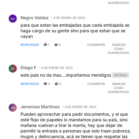
Menem; los vendedores ambulantes actuales, o
INAPROPIADO
manteros, no son ni vendedores sino empleados del
Comentario de Negro Valdez.
mafioso que trucha y contrabandea, y tampoco son
Negro Valdez
ambulantes porque no se mueven de las veredas que
4 DE ENERO DE 2023
NV
usurpan.
para que estan las embajadas que cada embajada se
EDITADO
haga cargo de su gente sino para que estan que se
vayan
RESPONDER
1
0
COMPARTIR
MARCAR
COMO
INAPROPIADO
Comentario de Diego F.
Diego F
4 DE ENERO DE 2023
DF
este pais no da mas....importamos mendigos
EDITADO
RESPONDER
0
0
COMPARTIR
MARCAR
COMO
INAPROPIADO
Comentario de Jeremías Martinez.
Jeremías Martinez
4 DE ENERO DE 2023
JM
Pueden aprovechar para pedir documentos, y el que
esté flojo de papeles lo mandamos para su país, sino
mañana vuelven a tirar la manta, hay que dejar de
permitir la entrada a personas que solo traen pobreza,
mugre y delincuencia, acá se tienen que respetar las