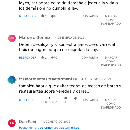
leyes, ser pobre no te da derecho a joderle la vida a
los demás o a no cumplir la ley.
RESPONDER
2
0
COMPARTIR
MARCAR
COMO
INAPROPIADO
Comentario de Marcelo Gomez.
Marcelo Gomez
4 DE ENERO DE 2023
MG
Deben desalojar y si son extranjeros devolverlos al
País de origen porque no respetan la Ley.
RESPONDER
2
0
COMPARTIR
MARCAR
COMO
INAPROPIADO
Comentario de traetormentas traetormentas.
traetormentas traetormentas
4 DE ENERO DE 2023
TT
también habría que quitar todas las mesas de bares y
restaurantes sobre veredas y calles..
1
RESPONDER
COMPARTIR
MARCAR
RESPUESTA
4
1
COMO
INAPROPIADO
Respuesta de Dan Ravi.
Dan Ravi
4 DE ENERO DE 2023
DR
Responder a
traetormentas traetormentas