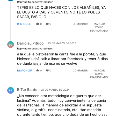
Replying to deactivated user
TEPES ES LO QUE HACES CON LOS ALBAÑILES, YA
EL GUSTO A CAL Y CEMENTO NO TE LO PODES
SACAR, FABIOLO
RESPONDER
0
0
COMPARTIR
MARCAR
COMO
INAPROPIADO
Respuesta de Dario eL Pituco.
Dario eL Pituco
25 DE MARZO DE 2024
DE
Replying to deactivated user
a la que le pistolearon la carita fue a la porota, y que
hicieron uds? salir a llorar por facebook y tener 3 dias
de duelo jajaja, de eso no se vuelve
RESPONDER
0
0
COMPARTIR
MARCAR
COMO
INAPROPIADO
Comentario de ElTur Bante.
ElTur Bante
21 DE MARZO DE 2024
EB
¿No conocen otra metodología de guerra que dar
lástima? Además, todo muy conveniente, la cercanía
de las fechas, la manera de abordar a la supuesta
víctima, el graffiti incriminatorio, etc. Han mentido
durante tanto tiempo, que uno duda de un hecho así.