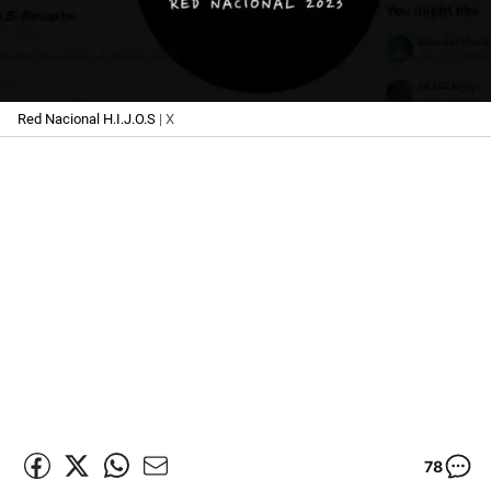
Red Nacional H.I.J.O.S
| X
78