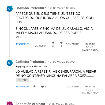
Comentario de Colimba Prefectura.
Colimba Prefectura
21 DE MARZO DE 2024
CP
PARECE QUE EL CELS TIENE UN TESTIGO
PROTEGIDO QUE INDICA A LOS CULPABLES, CON
LOS
BINOCULARES Y ENCIMA DE UN CABALLO, VIO A
MILEI Y MACRI ABUSANDO DE ESA POBRE
MUJER..........
1
RESPONDER
COMPARTIR
MARCAR
RESPUESTA
2
2
COMO
INAPROPIADO
Respuesta de Colimba Prefectura.
Colimba Prefectura
21 DE MARZO DE 2024
CP
Replying to deactivated user
LO VUELVO A REPETIR, ME CENSURARON, A PESAR
DE NO CONTENER NINGUNA PALABRA SOEZ..........
EDITADO
RESPONDER
1
2
COMPARTIR
MARCAR
COMO
INAPROPIADO
Comentario de Sebastián el pintor.
Sebastián el pintor
21 DE MARZO DE 2024
SE