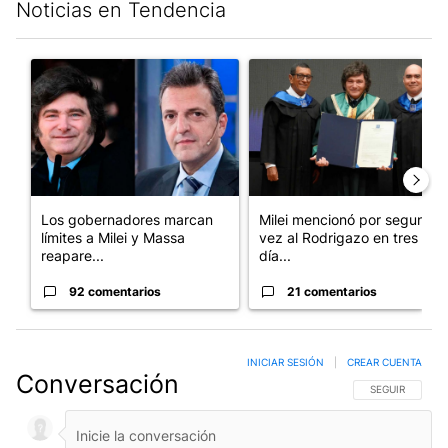
Noticias en Tendencia
Este listado muestra los artículos con más comentarios en los últim
Un artículo de tendencia con el título "Los gobernadores marcan
Un artículo de tendencia con e
Los gobernadores marcan
Milei mencionó por segunda
límites a Milei y Massa
vez al Rodrigazo en tres
reapare...
día...
92 comentarios
21 comentarios
INICIAR SESIÓN
|
CREAR CUENTA
Conversación
SIGA ESTA CO
SEGUIR