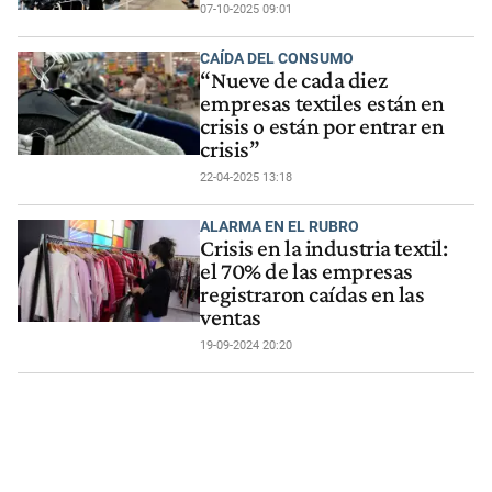
07-10-2025 09:01
CAÍDA DEL CONSUMO
“Nueve de cada diez
empresas textiles están en
crisis o están por entrar en
crisis”
22-04-2025 13:18
ALARMA EN EL RUBRO
Crisis en la industria textil:
el 70% de las empresas
registraron caídas en las
ventas
19-09-2024 20:20