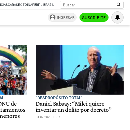
ICIAS
CARAS
EXITOÍNA
PERFIL BRASIL
INGRESAR
SUSCRIBITE
AL
“DESPROPÓSITO TOTAL”
 DNU de
Daniel Sabsay: “Milei quiere
ratamientos
inventar un delito por decreto”
 menores
31-07-2026 11:37