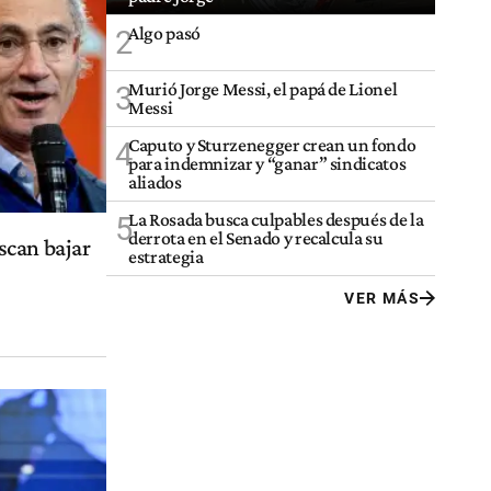
Algo pasó
2
Murió Jorge Messi, el papá de Lionel
3
Messi
Caputo y Sturzenegger crean un fondo
4
para indemnizar y “ganar” sindicatos
aliados
La Rosada busca culpables después de la
5
derrota en el Senado y recalcula su
scan bajar
estrategia
VER MÁS