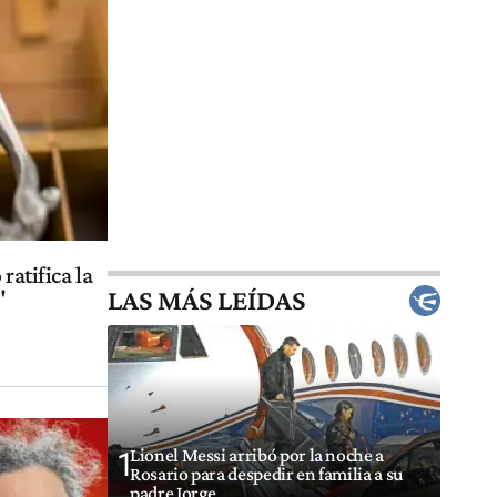
ratifica la
LAS MÁS LEÍDAS
"
Lionel Messi arribó por la noche a
1
Rosario para despedir en familia a su
padre Jorge