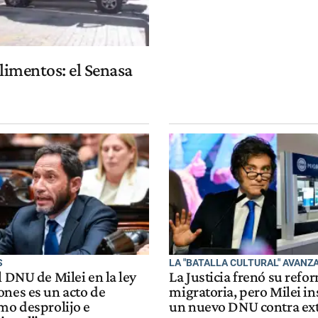
Alimentos: el Senasa
S
LA "BATALLA CULTURAL" AVANZ
l DNU de Milei en la ley
La Justicia frenó su refo
ones es un acto de
migratoria, pero Milei in
mo desprolijo e
un nuevo DNU contra ex