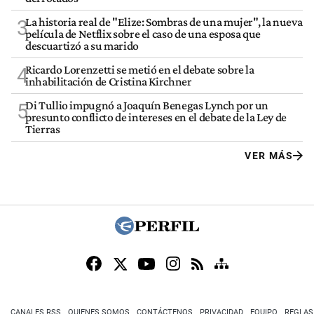
La historia real de "Elize: Sombras de una mujer", la nueva
3
película de Netflix sobre el caso de una esposa que
descuartizó a su marido
Ricardo Lorenzetti se metió en el debate sobre la
4
inhabilitación de Cristina Kirchner
Di Tullio impugnó a Joaquín Benegas Lynch por un
5
presunto conflicto de intereses en el debate de la Ley de
Tierras
VER MÁS
CANALES RSS
QUIENES SOMOS
CONTÁCTENOS
PRIVACIDAD
EQUIPO
REGLAS