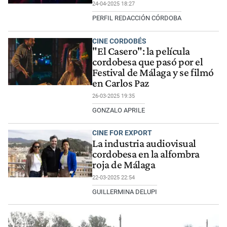
24-04-2025 18:27
PERFIL REDACCIÓN CÓRDOBA
CINE CORDOBÉS
"El Casero": la película
cordobesa que pasó por el
Festival de Málaga y se filmó
en Carlos Paz
26-03-2025 19:35
GONZALO APRILE
CINE FOR EXPORT
La industria audiovisual
cordobesa en la alfombra
roja de Málaga
22-03-2025 22:54
GUILLERMINA DELUPI