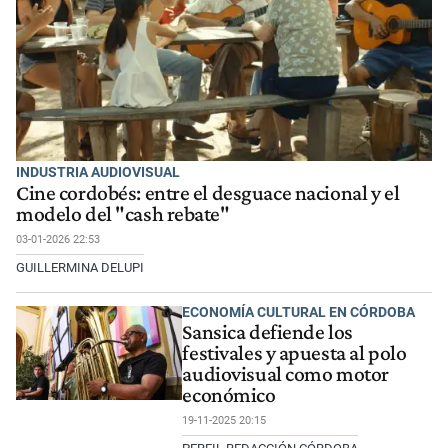
INDUSTRIA AUDIOVISUAL
Cine cordobés: entre el desguace nacional y el
modelo del "cash rebate"
03-01-2026 22:53
GUILLERMINA DELUPI
ECONOMÍA CULTURAL EN CÓRDOBA
Sansica defiende los
festivales y apuesta al polo
audiovisual como motor
económico
19-11-2025 20:15