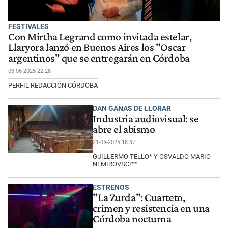
FESTIVALES
Con Mirtha Legrand como invitada estelar,
Llaryora lanzó en Buenos Aires los "Oscar
argentinos" que se entregarán en Córdoba
03-06-2025 22:28
PERFIL REDACCIÓN CÓRDOBA
DAN GANAS DE LLORAR
Industria audiovisual: se
abre el abismo
21-05-2025 18:37
GUILLERMO TELLO* Y OSVALDO MARIO
NEMIROVSCI**
ESTRENOS
"La Zurda": Cuarteto,
crimen y resistencia en una
Córdoba nocturna