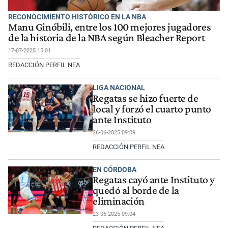
RECONOCIMIENTO HISTÓRICO EN LA NBA
Manu Ginóbili, entre los 100 mejores jugadores
de la historia de la NBA según Bleacher Report
17-07-2025 15:01
REDACCIÓN PERFIL NEA
LIGA NACIONAL
Regatas se hizo fuerte de
local y forzó el cuarto punto
ante Instituto
26-06-2025 09:09
REDACCIÓN PERFIL NEA
EN CÓRDOBA
Regatas cayó ante Instituto y
quedó al borde de la
eliminación
23-06-2025 09:04