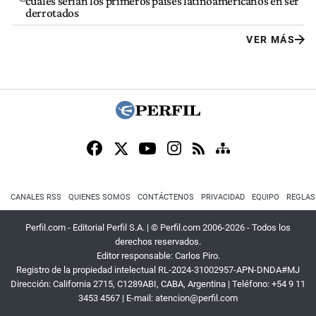
cuáles serían los primeros países latinoamericanos en ser
derrotados
VER MÁS
CANALES RSS
QUIENES SOMOS
CONTÁCTENOS
PRIVACIDAD
EQUIPO
REGLAS
Perfil.com - Editorial Perfil S.A.
| © Perfil.com 2006-2026 - Todos los
derechos reservados.
Editor responsable: Carlos Piro.
Registro de la propiedad intelectual RL-2024-31002957-APN-DNDA#MJ
Dirección:
California 2715
,
C1289ABI
,
CABA, Argentina
| Teléfono:
+54 9 11
3453 4567
| E-mail:
atencion@perfil.com