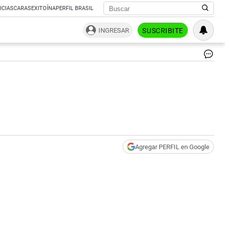
ICIAS
CARAS
EXITOÍNA
PERFIL BRASIL
INGRESAR
SUSCRIBITE
|
Pr
Agregar PERFIL en Google